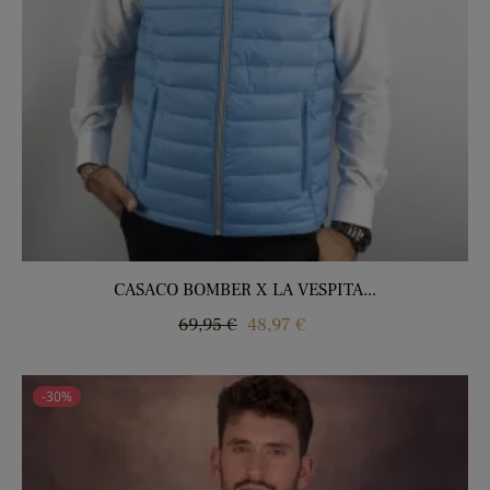
CASACO BOMBER X LA VESPITA...
Regular
Price
69,95 €
48,97 €
price
-30%