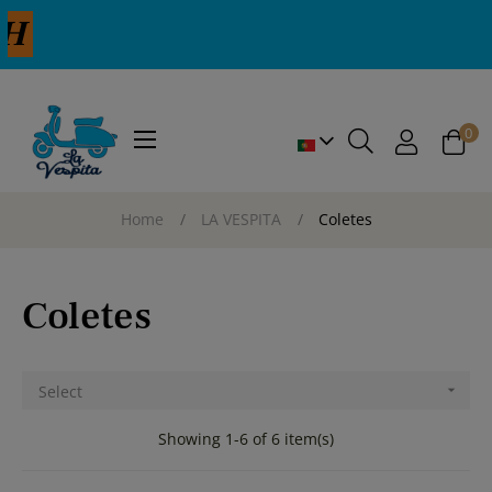
E
0
Toggle
☰
navigation
Home
LA VESPITA
Coletes
Coletes
Select

Showing 1-6 of 6 item(s)