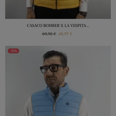
CASACO BOMBER X LA VESPITA...
Regular
Price
69,95 €
48,97 €
price
-30%