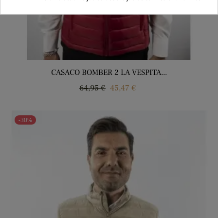
CASACO BOMBER 2 LA VESPITA...
Regular
Price
64,95 €
45,47 €
price
-30%