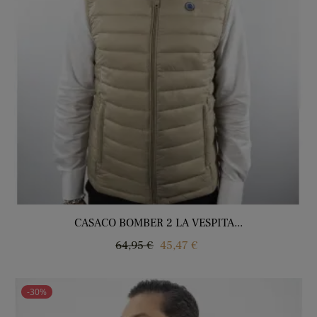
CASACO BOMBER 2 LA VESPITA...
Regular
Price
64,95 €
45,47 €
price
-30%