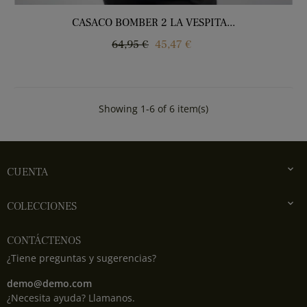
CASACO BOMBER 2 LA VESPITA...
Regular
Price
64,95 €
45,47 €
price
Showing 1-6 of 6 item(s)

CUENTA

COLECCIONES
CONTÁCTENOS
¿Tiene preguntas y sugerencias?
demo@demo.com
¿Necesita ayuda? Llamanos.