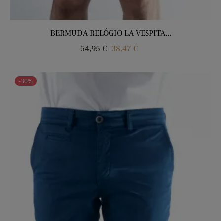
BERMUDA RELÓGIO LA VESPITA...
Regular
Price
54,95 €
38,47 €
price
-30%