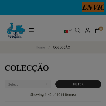
ENVIOS PORTUGAL 
0
Toggle
☰
navigation
Home
COLECÇÃO
COLECÇÃO
FILTER
Select

Showing 1-42 of 1014 item(s)