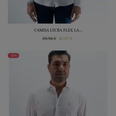
CAMISA LYCRA FLEX LA...
Regular
Price
59,95 €
41,97 €
price
-30%