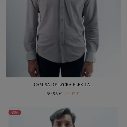
CAMISA DE LYCRA FLEX LA...
Regular
Price
59,95 €
41,97 €
price
-30%