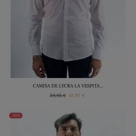
CAMISA DE LYCRA LA VESPITA...
Regular
Price
59,95 €
41,97 €
price
-30%