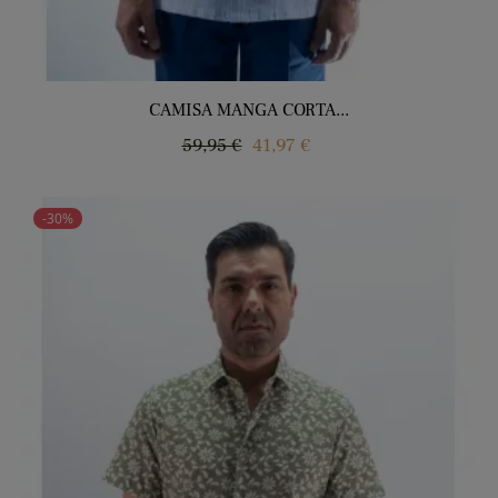
CAMISA MANGA CORTA...
Regular
Price
59,95 €
41,97 €
price
-30%