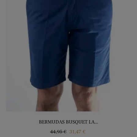
BERMUDAS BUSQUET LA...
Regular
Price
44,95 €
31,47 €