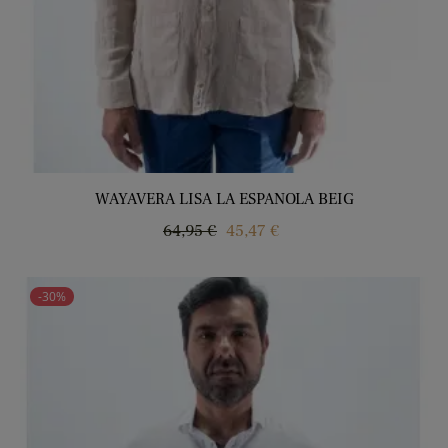
WAYAVERA LISA LA ESPANOLA BEIG
Regular
Price
64,95 €
45,47 €
price
-30%