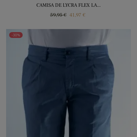
CAMISA DE LYCRA FLEX LA...
Regular
Price
59,95 €
41,97 €
price
-30%