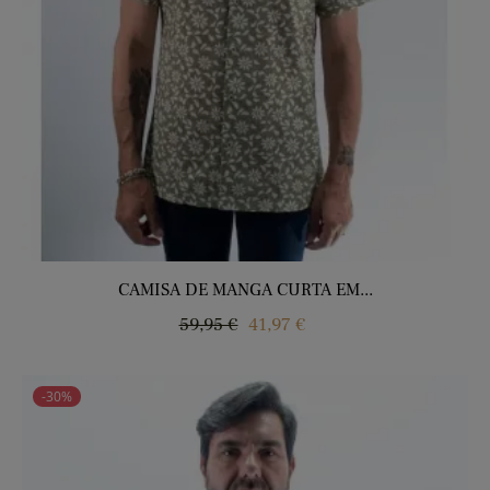
CAMISA DE MANGA CURTA EM...
Regular
Price
59,95 €
41,97 €
price
-30%