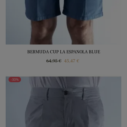
BERMUDA CUP LA ESPANOLA BLUE
Regular
Price
64,95 €
45,47 €
price
-30%