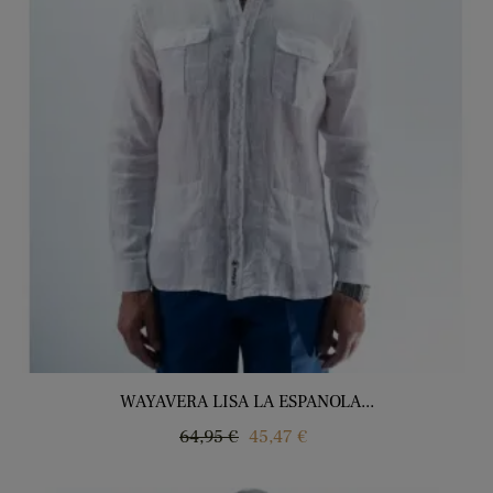
WAYAVERA LISA LA ESPANOLA...
Regular
Price
64,95 €
45,47 €
price