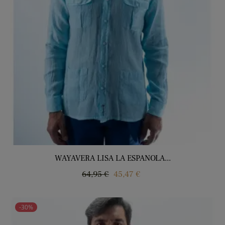
WAYAVERA LISA LA ESPANOLA...
Regular
Price
64,95 €
45,47 €
price
-30%