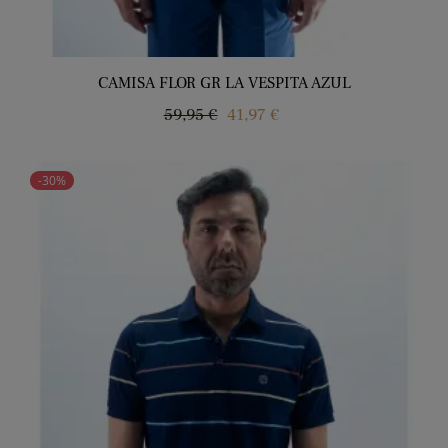
CAMISA FLOR GR LA VESPITA AZUL
Regular
Price
59,95 €
41,97 €
price
-30%