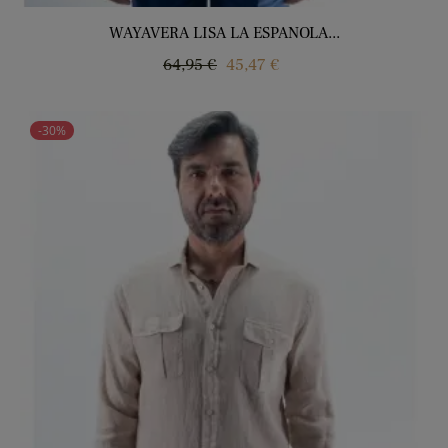
WAYAVERA LISA LA ESPANOLA...
Regular
Price
64,95 €
45,47 €
price
-30%