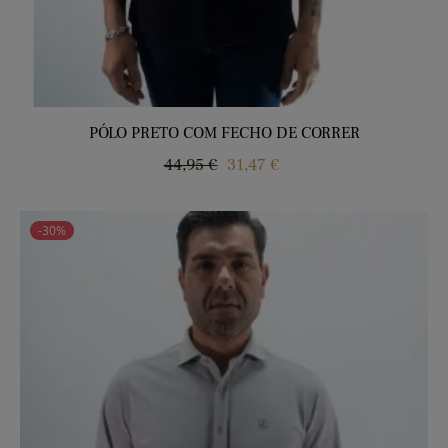
PÓLO PRETO COM FECHO DE CORRER
Regular
Price
44,95 €
31,47 €
price
-30%