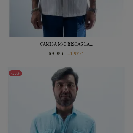
CAMISA M/C RISCAS LA...
Regular
Price
59,95 €
41,97 €
price
-30%