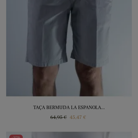
TAÇA BERMUDA LA ESPANOLA...
Regular
Price
64,95 €
45,47 €
price
-30%