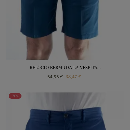
RELÓGIO BERMUDA LA VESPITA...
Regular
Price
54,95 €
38,47 €
price
-30%