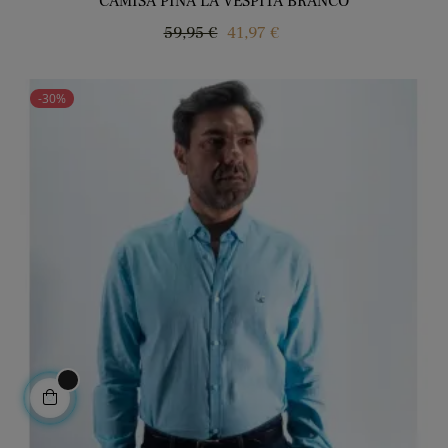
CAMISA PINA LA VESPITA BRANCO
Regular
Price
59,95 €
41,97 €
price
-30%