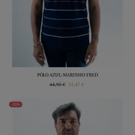
PÓLO AZUL-MARINHO FRED
Regular
Price
44,95 €
31,47 €
price
-30%