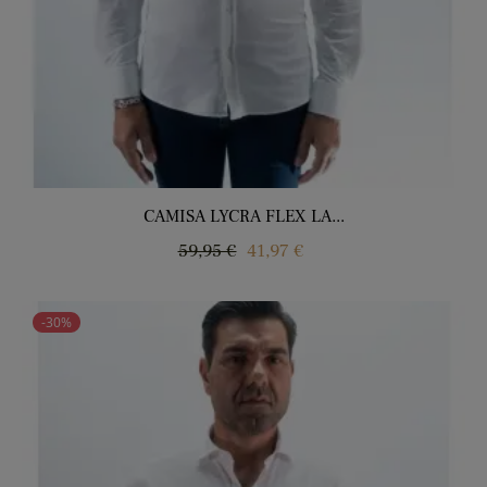
CAMISA LYCRA FLEX LA...
Regular
Price
59,95 €
41,97 €
price
-30%