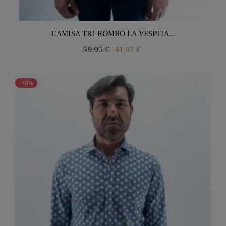
CAMISA TRI-ROMBO LA VESPITA...
Regular
Price
59,95 €
41,97 €
price
-30%