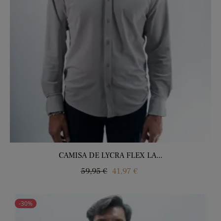
CAMISA DE LYCRA FLEX LA...
Regular
Price
59,95 €
41,97 €
price
-30%