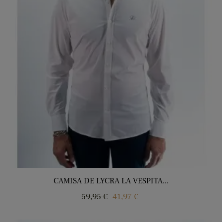
CAMISA DE LYCRA LA VESPITA...
Regular
Price
59,95 €
41,97 €
price