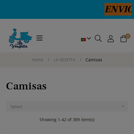
ENVIOS PORTUGAL 24/
0
Toggle
☰
navigation
Home
LA VESPITA
Camisas
Camisas
Select

Showing 1-42 of 389 item(s)