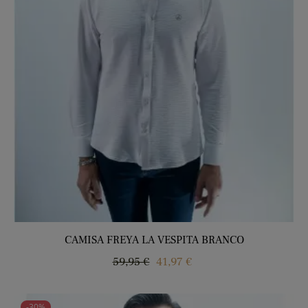
CAMISA FREYA LA VESPITA BRANCO
Regular
Price
59,95 €
41,97 €
price
-30%