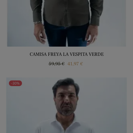
CAMISA FREYA LA VESPITA VERDE
Regular
Price
59,95 €
41,97 €
price
-30%