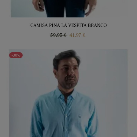
CAMISA PINA LA VESPITA BRANCO
Regular
Price
59,95 €
41,97 €
price
-30%