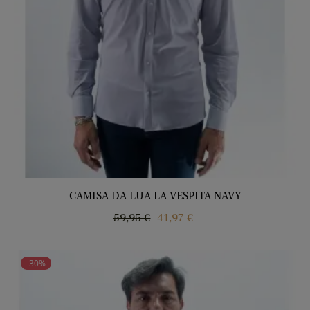
CAMISA DA LUA LA VESPITA NAVY
Regular
Price
59,95 €
41,97 €
price
-30%