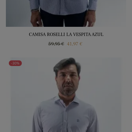
CAMISA ROSELLI LA VESPITA AZUL
Regular
Price
59,95 €
41,97 €
price
-30%