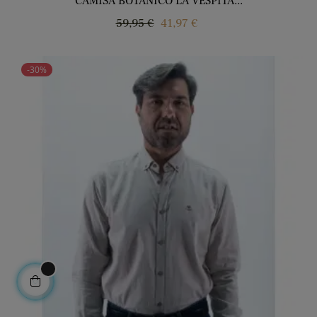
CAMISA BOTANICO LA VESPITA...
Regular
Price
59,95 €
41,97 €
price
-30%