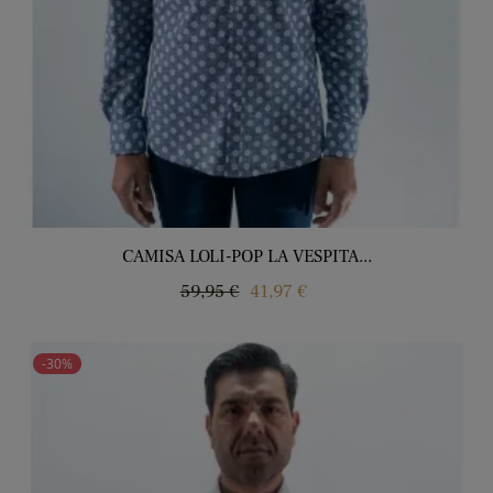
CAMISA LOLI-POP LA VESPITA...
Regular
Price
59,95 €
41,97 €
price
-30%