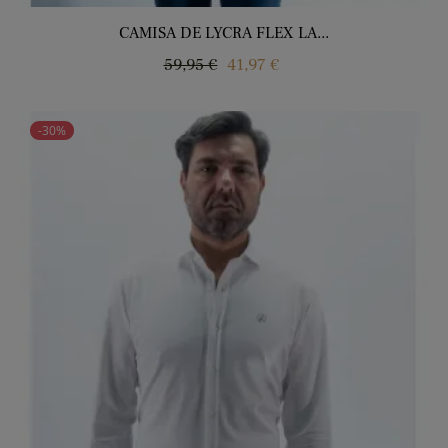
CAMISA DE LYCRA FLEX LA...
Regular
Price
59,95 €
41,97 €
price
-30%