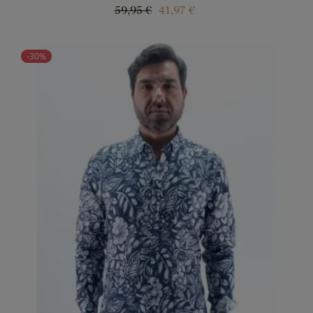
Regular
Price
59,95 €
41,97 €
price
-30%