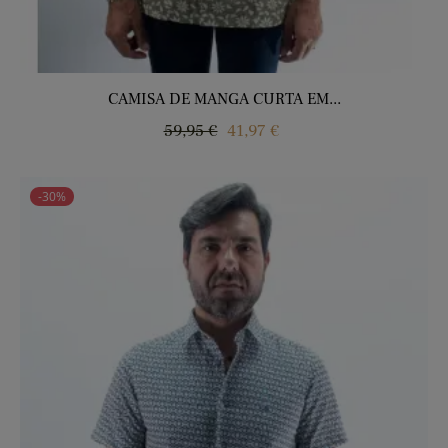
CAMISA DE MANGA CURTA EM...
Regular
Price
59,95 €
41,97 €
price
-30%