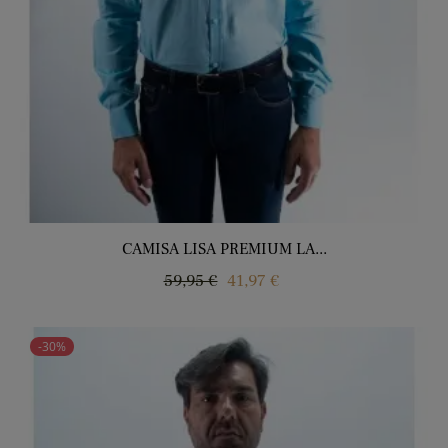
CAMISA LISA PREMIUM LA...
Regular
Price
59,95 €
41,97 €
price
-30%