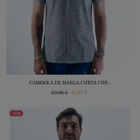
CAMISOLA DE MANGA CURTA CUP...
Regular
Price
59,95 €
41,97 €
price
-30%