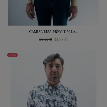
CAMISA LISA PREMIUM LA...
Regular
Price
59,95 €
41,97 €
price
-30%