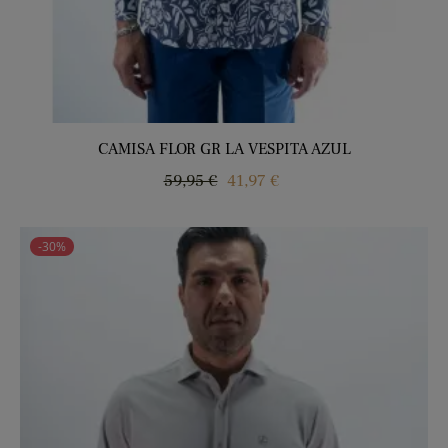
CAMISA FLOR GR LA VESPITA AZUL
Regular
Price
59,95 €
41,97 €
price
-30%