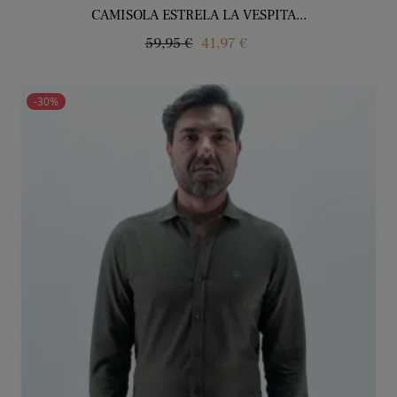
CAMISOLA ESTRELA LA VESPITA...
Regular
Price
59,95 €
41,97 €
price
-30%