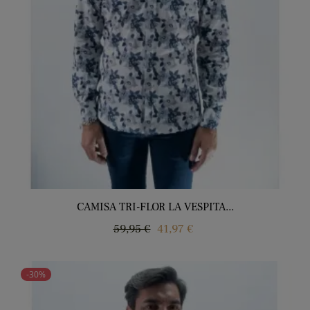
CAMISA TRI-FLOR LA VESPITA...
Regular
Price
59,95 €
41,97 €
price
-30%