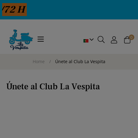
/72 H
0
Toggle
☰
navigation
Home
Únete al Club La Vespita
Únete al Club La Vespita