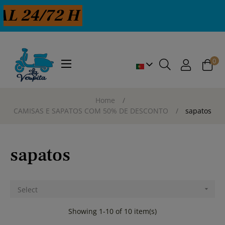
4/72 H
0
Toggle
☰
navigation
Home
CAMISAS E SAPATOS COM 50% DE DESCONTO
sapatos
sapatos
Select

Showing 1-10 of 10 item(s)