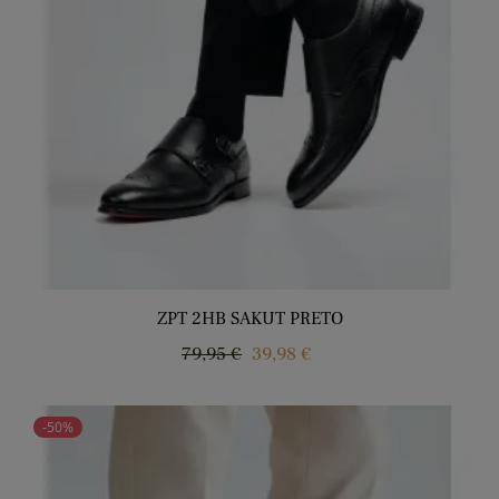
ZPT 2HB SAKUT PRETO
Regular
Price
79,95 €
39,98 €
price
-50%