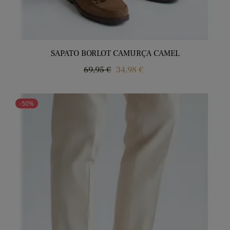
SAPATO BORLOT CAMURÇA CAMEL
Regular
Price
69,95 €
34,98 €
price
-50%