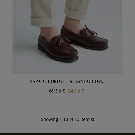
SAPATO BORLOT CASTANHO COM...
Regular
Price
69,95 €
34,98 €
price
Showing 1-10 of 10 item(s)