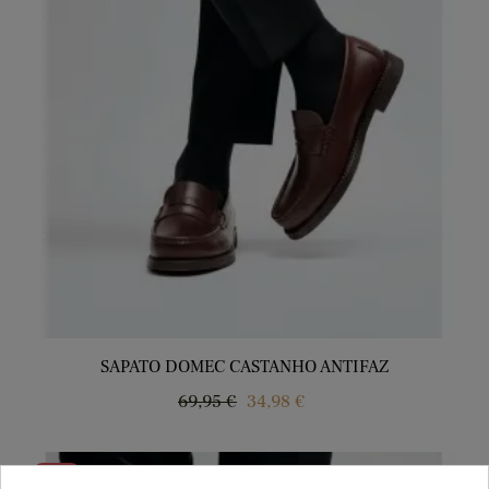
SAPATO DOMEC CASTANHO ANTIFAZ
Regular
Price
69,95 €
34,98 €
price
-50%