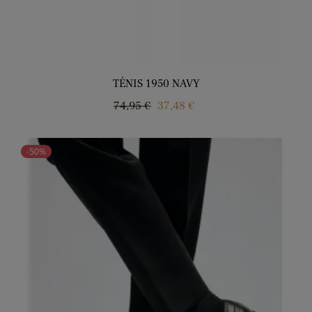
TÉNIS 1950 NAVY
Regular
Price
74,95 €
37,48 €
price
-50%