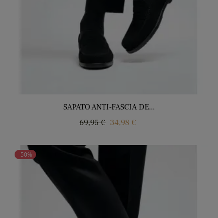
SAPATO ANTI-FASCIA DE...
Regular
Price
69,95 €
34,98 €
price
-50%