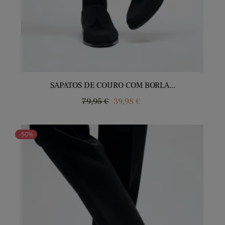
SAPATOS DE COURO COM BORLA...
Regular
Price
79,95 €
39,98 €
price
-50%