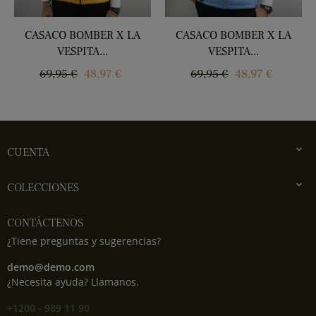
‹
›
CASACO BOMBER X LA
CASACO BOMBER X LA
VESPITA...
VESPITA...
Regular
Price
Regular
Price
69,95 €
48,97 €
69,95 €
48,97 €
price
price

CUENTA

COLECCIONES
CONTÁCTENOS
¿Tiene preguntas y sugerencias?
demo@demo.com
¿Necesita ayuda? Llamanos.
+1200 - 989 11 90