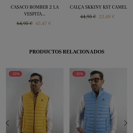
CASACO BOMBER 2 LA
CALÇA SKKINY KST CAMEL
VESPITA...
Regular
Price
44,95 €
22,48 €
Regular
Price
64,95 €
45,47 €
price
price
PRODUCTOS RELACIONADOS
-30%
-30%