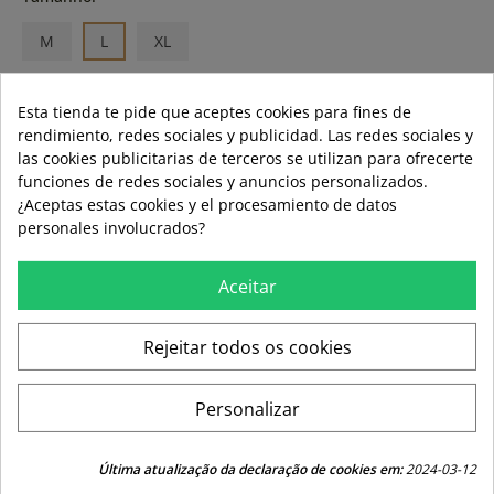
M
L
XL
Esta tienda te pide que aceptes cookies para fines de
rendimiento, redes sociales y publicidad. Las redes sociales y
ADD TO CART
las cookies publicitarias de terceros se utilizan para ofrecerte
funciones de redes sociales y anuncios personalizados.
¿Aceptas estas cookies y el procesamiento de datos
personales involucrados?
Guía de tallas
Formas de pago aceptadas
Aceitar
Rejeitar todos os cookies
local_shipping
mar 11 ago – jue 13 ago
3,99 €
Envío estándar
Personalizar
Última atualização da declaração de cookies em:
2024-03-12
swap_horiz
Devoluciones gratuitas a partir de 49,95