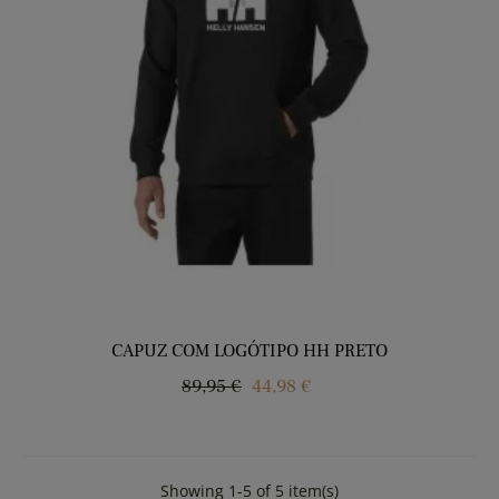
CAPUZ COM LOGÓTIPO HH PRETO
Regular
Price
89,95 €
44,98 €
price
Showing 1-5 of 5 item(s)