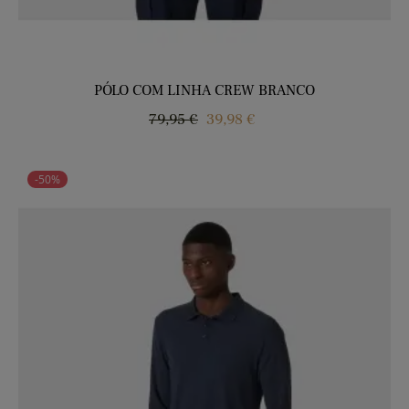
PÓLO COM LINHA CREW BRANCO
Regular
Price
79,95 €
39,98 €
price
-50%