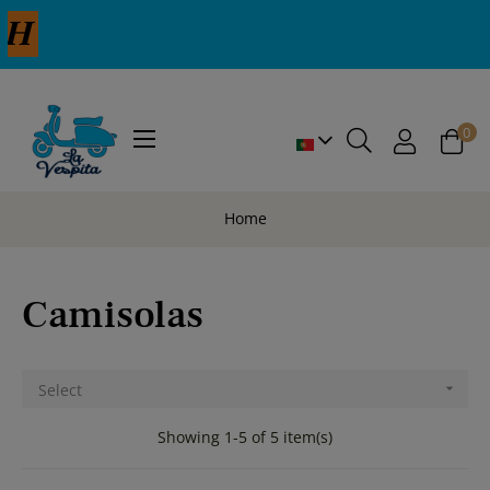
0
Toggle
☰
navigation
Home
Camisolas
Select

Showing 1-5 of 5 item(s)