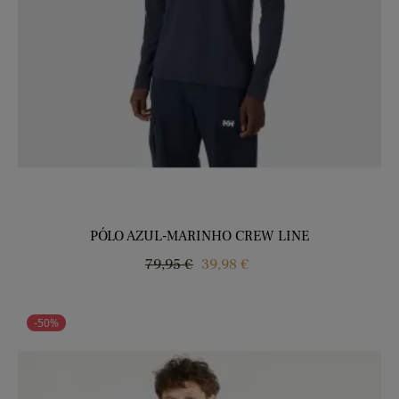
PÓLO AZUL-MARINHO CREW LINE
Regular
Price
79,95 €
39,98 €
price
-50%