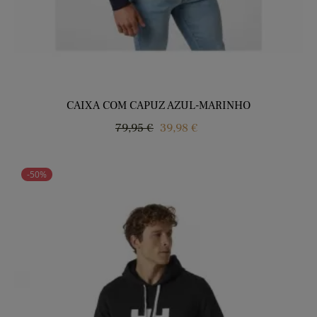
CAIXA COM CAPUZ AZUL-MARINHO
Regular
Price
79,95 €
39,98 €
price
-50%