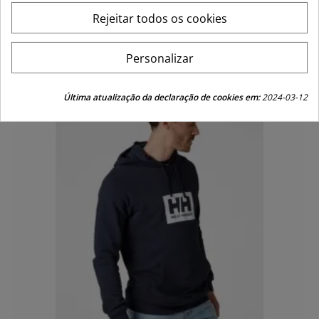
Regular
Price
99,95 €
49,98 €
Rejeitar todos os cookies
price
Personalizar
-50%
Última atualização da declaração de cookies em:
2024-03-12