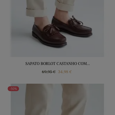
SAPATO BORLOT CASTANHO COM...
Regular
Price
69,95 €
34,98 €
price
-50%