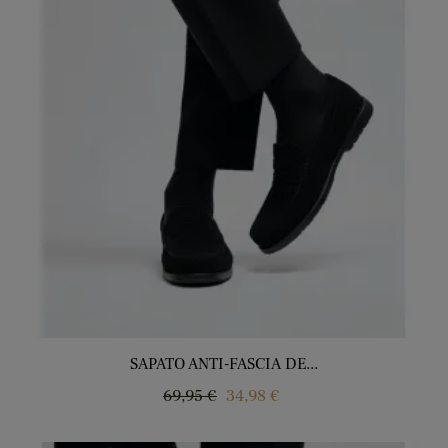
SAPATO ANTI-FASCIA DE...
Regular
Price
69,95 €
34,98 €
price