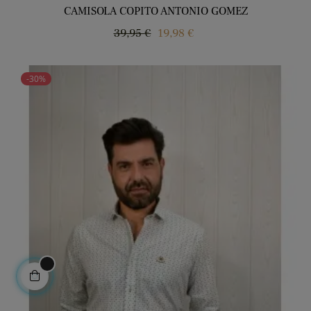
CAMISOLA COPITO ANTONIO GOMEZ
Regular
Price
39,95 €
19,98 €
price
-30%