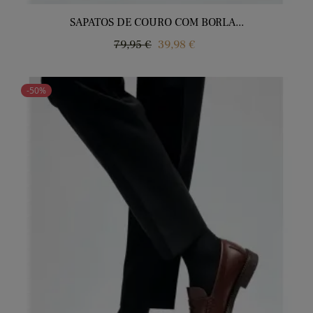
SAPATOS DE COURO COM BORLA...
Regular
Price
79,95 €
39,98 €
price
-50%