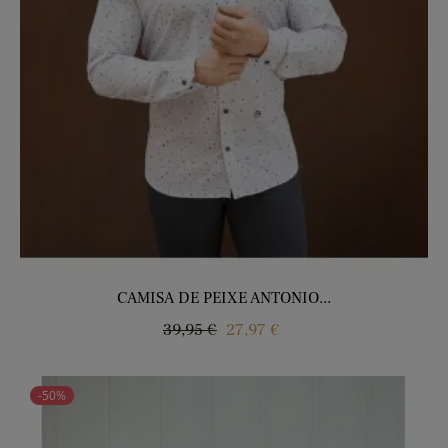
CAMISA DE PEIXE ANTONIO...
Regular
Price
39,95 €
27,97 €
price
-50%