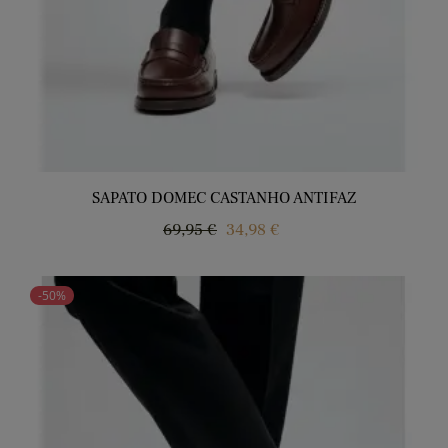
SAPATO DOMEC CASTANHO ANTIFAZ
Regular
Price
69,95 €
34,98 €
price
-50%