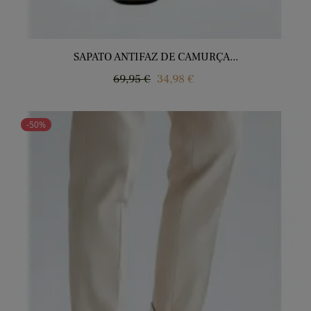
SAPATO ANTIFAZ DE CAMURÇA...
Regular
Price
69,95 €
34,98 €
price
-50%