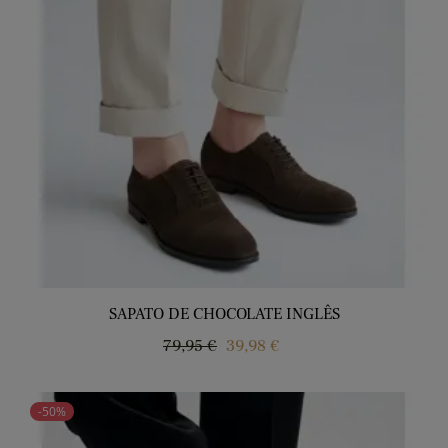
SAPATO DE CHOCOLATE INGLÊS
Regular
Price
79,95 €
39,98 €
price
-50%