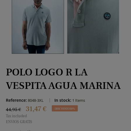
POLO LOGO R LA
VESPITA AGUA MARINA
Reference:
In stock:
8048-3XL
1 Items
31,47 €
44,95 €
DESCUENTO 30%
Tax included
ENVIOS GRATIS