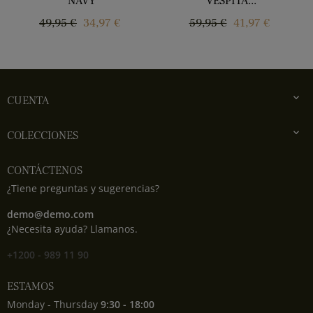
NAVY
VESPITA...
Regular
Price
Regular
Price
49,95 €
34,97 €
59,95 €
41,97 €
price
price

CUENTA

COLECCIONES
CONTÁCTENOS
¿Tiene preguntas y sugerencias?
demo@demo.com
¿Necesita ayuda? Llamanos.
+1200 - 989 11 90
ESTAMOS
Monday - Thursday
9:30 - 18:00