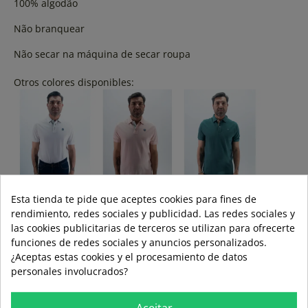
100% algodão
Não branquear
Não secar na máquina de secar roupa
Otros colores disponibles:
Esta tienda te pide que aceptes cookies para fines de
Cor:
rendimiento, redes sociales y publicidad. Las redes sociales y
las cookies publicitarias de terceros se utilizan para ofrecerte
ÁGUA
funciones de redes sociales y anuncios personalizados.
DO
¿Aceptas estas cookies y el procesamiento de datos
MAR
Tamanho:
personales involucrados?
M
L
XL
3XL
XXL
Aceitar