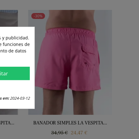
-30%
 y publicidad.
te funciones de
ento de datos
itar
s em:
2024-03-12
ITA...
BANADOR SIMPLES LA VESPITA...
Regular
Price
34,95 €
24,47 €