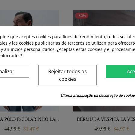
-30%
 pide que aceptes cookies para fines de rendimiento, redes sociales
ales y las cookies publicitarias de terceros se utilizan para ofrecer
 y anuncios personalizados. ¿Aceptas estas cookies y el procesami
volucrados?
nalizar
Rejeitar todos os
Ace
cookies
Última atualização da declaração de cookie
A PÓLO R/COLARINHO LA...
BERMUDA VESPITA LA VESP
Regular
Price
Regular
Price
44,95 €
31,47 €
49,95 €
34,97 €