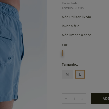
Tax included
ENVIOS GRATIS
Não utilizar lixívia
lavar a frio
Não limpar a seco
Cor:
CELESTE
Tamanho:
M
L
AD