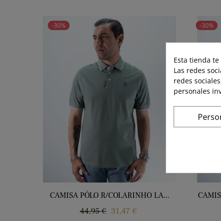
-30%
-30%
Esta tienda te
Las redes soci
redes sociales
personales in
Perso
CAMISA PÓLO R/COLARINHO LA...
CAMIS
Regular
Price
44,95 €
31,47 €