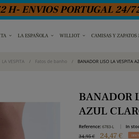
ENVIOS PORTUGAL 24/72H -E
ITA
LA ESPAÑOLA
WILLIOT
CAMISAS Y ZAPATOS
LA VESPITA
Fatos de banho
BANADOR LISO LA VESPITA A
BANADOR L
AZUL CLA
Reference:
In sto
6783-L
24,47 €
34,95 €
DESC