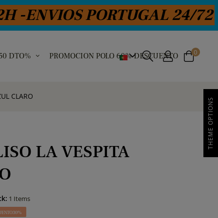
NVIOS PORTUGAL 24/72 H
0
 50 DTO%
PROMOCION POLO 60% DESCUENTO
ZUL CLARO
THEME OPTIONS
ISO LA VESPITA
RO
ck:
1 Items
UENTO 30%