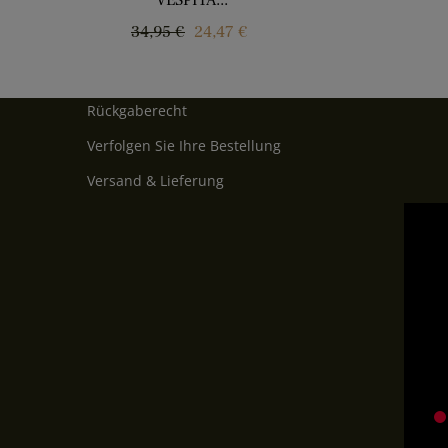
VESPITA...
Regular
Price
34,95 €
24,47 €
price
Rückgaberecht
Verfolgen Sie Ihre Bestellung
Versand & Lieferung