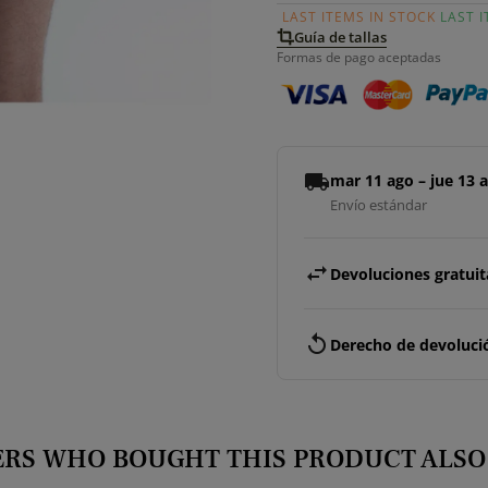
LAST ITEMS IN STOCK
LAST 
Guía de tallas
Formas de pago aceptadas
local_shipping
mar 11 ago – jue 13 
Envío estándar
swap_horiz
Devoluciones gratuita
replay
Derecho de devolució
RS WHO BOUGHT THIS PRODUCT ALSO