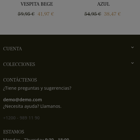
VESPITA BEGE
AZUL
Regular
Price
Regular
Price
59,95 €
41,97 €
54,95 €
38,47 €
price
price

CUENTA

COLECCIONES
CONTÁCTENOS
¿Tiene preguntas y sugerencias?
demo@demo.com
¿Necesita ayuda? Llamanos.
+1200 - 989 11 90
ESTAMOS
Monday - Thursday
9:30 - 18:00