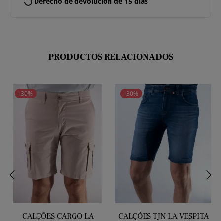
replay
Derecho de devolución de 15 días
PRODUCTOS RELACIONADOS
-30%
-30%
‹
›
CALÇÕES CARGO LA
CALÇÕES TJN LA VESPITA