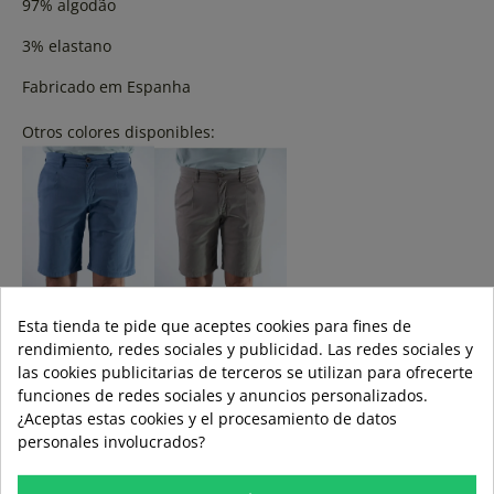
97% algodão
3% elastano
Fabricado em Espanha
Otros colores disponibles:
Esta tienda te pide que aceptes cookies para fines de
rendimiento, redes sociales y publicidad. Las redes sociales y
Cor:
las cookies publicitarias de terceros se utilizan para ofrecerte
CINZA
funciones de redes sociales y anuncios personalizados.
¿Aceptas estas cookies y el procesamiento de datos
Tamanho:
personales involucrados?
40
42