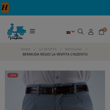
0
Toggle
☰
navigation
Home
LA VESPITA
Bermudas
BERMUDA REGIO LA VESPITA CINZENTO
-30%