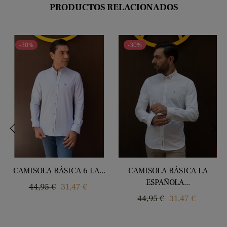
PRODUCTOS RELACIONADOS
-30%
-30%
‹
›
CAMISOLA BÁSICA 6 LA...
CAMISOLA BÁSICA LA
ESPAÑOLA...
Regular
Price
44,95 €
31,47 €
Regular
Price
44,95 €
31,47 €
price
price