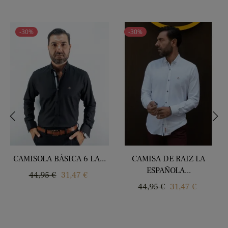
-30%
-30%
‹
›
CAMISOLA BÁSICA 6 LA...
CAMISA DE RAIZ LA
ESPAÑOLA...
Regular
Price
44,95 €
31,47 €
Regular
Price
44,95 €
31,47 €
price
price