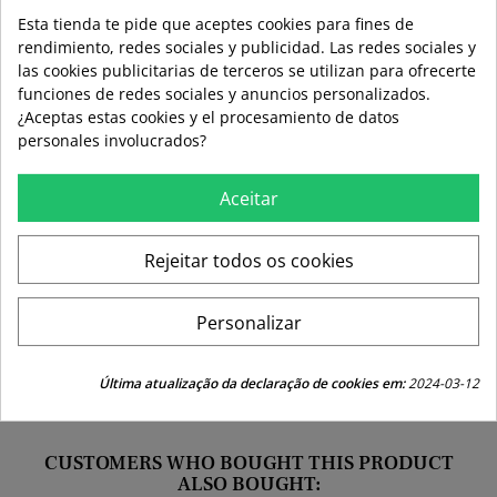
Esta tienda te pide que aceptes cookies para fines de
LAST ITEMS IN STOCK
LAST ITEMS IN STOCK
rendimiento, redes sociales y publicidad. Las redes sociales y
Guía de tallas
las cookies publicitarias de terceros se utilizan para ofrecerte
Formas de pago aceptadas
funciones de redes sociales y anuncios personalizados.
¿Aceptas estas cookies y el procesamiento de datos
personales involucrados?
Aceitar
local_shipping
mar 11 ago – jue 13 ago
3,99 €
Envío estándar
Rejeitar todos os cookies
swap_horiz
Devoluciones gratuitas a partir de 49,95
Personalizar
replay
Derecho de devolución de 15 días
Última atualização da declaração de cookies em:
2024-03-12
CUSTOMERS WHO BOUGHT THIS PRODUCT
ALSO BOUGHT: