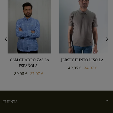
‹
›
CAM CUADRO ZAS LA
JERSEY PUNTO LISO LA...
ESPAÑOLA...
Regular
Price
49,95 €
34,97 €
Regular
Price
39,95 €
27,97 €
price
price

CUENTA