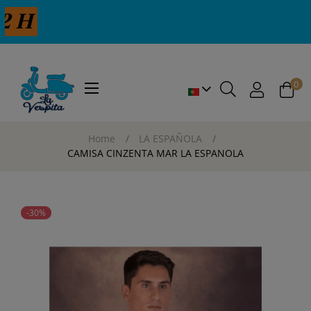
 H
0
Toggle
☰
navigation
Home
LA ESPAÑOLA
CAMISA CINZENTA MAR LA ESPANOLA
-30%