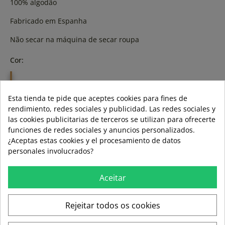
100% algodão
Fabricado em Espanha
Não secar na máquina de secar roupa
Cor:
CINZA
Esta tienda te pide que aceptes cookies para fines de
Tamanho:
rendimiento, redes sociales y publicidad. Las redes sociales y
las cookies publicitarias de terceros se utilizan para ofrecerte
S
M
funciones de redes sociales y anuncios personalizados.
¿Aceptas estas cookies y el procesamiento de datos
personales involucrados?
ADD TO CART
Aceitar
LAST ITEMS IN STOCK
LAST ITEMS IN STOCK
Rejeitar todos os cookies
Guía de tallas
Formas de pago aceptadas