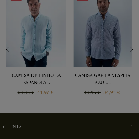
‹
›
CAMISA DE LINHO LA
CAMISA GAP LA VESPITA
ESPAÑOLA...
AZUL...
Regular
Price
Regular
Price
59,95 €
41,97 €
49,95 €
34,97 €
price
price

CUENTA