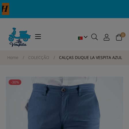
0
Toggle
☰
navigation
Home
COLECÇÃO
CALÇAS DUQUE LA VESPITA AZUL
-30%