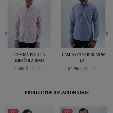
‹
›
CAMISA FIL 4 LA
CAMISA COM RISCAS 96
ESPAÑOLA ROSA
LA...
Regular
Price
Regular
Price
44,95 €
31,47 €
54,95 €
38,47 €
price
price
PRODUCTOS RELACIONADOS
-30%
-30%