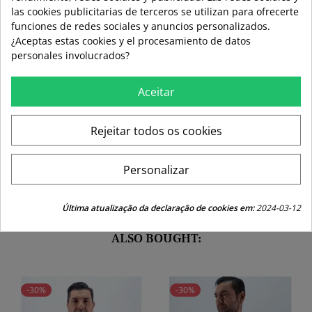
las cookies publicitarias de terceros se utilizan para ofrecerte
funciones de redes sociales y anuncios personalizados.
¿Aceptas estas cookies y el procesamiento de datos
personales involucrados?
local_shipping
mié 12 ago – vie 14 ago
3,99 €
Envío estándar
Aceitar
swap_horiz
Devoluciones gratuitas a partir de 49,95
Rejeitar todos os cookies
replay
Derecho de devolución de 15 días
Personalizar
Última atualização da declaração de cookies em:
2024-03-12
CUSTOMERS WHO BOUGHT THIS PRODUCT
ALSO BOUGHT:
-30%
-30%