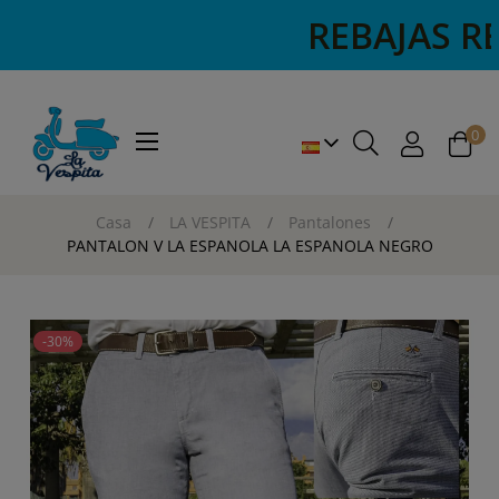
REBAJAS REBA
0
Navegación
☰
de
palanca
Casa
LA VESPITA
Pantalones
PANTALON V LA ESPANOLA LA ESPANOLA NEGRO
-30%