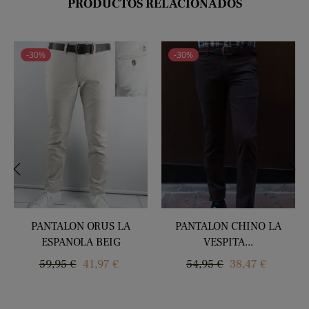
PRODUCTOS RELACIONADOS
-30%
-30%
‹
›
PANTALON ORUS LA
PANTALON CHINO LA
ESPANOLA BEIG
VESPITA...
Precio
Precio
Precio
Precio
59,95 €
41,97 €
54,95 €
38,47 €
regular
regular