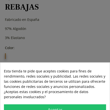
REBAJAS
Fabricado en España
97% Algodón
3% Elastano
Color:
NEGRO
Talla:
Esta tienda te pide que aceptes cookies para fines de
rendimiento, redes sociales y publicidad. Las redes sociales y
40
54
las cookies publicitarias de terceros se utilizan para ofrecerte
funciones de redes sociales y anuncios personalizados.
¿Aceptas estas cookies y el procesamiento de datos
personales involucrados?
AÑADIR A LA CESTA
Aceptar