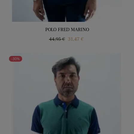
POLO FRED MARINO
Precio
Precio
44,95 €
31,47 €
regular
-30%