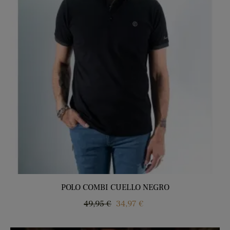
POLO COMBI CUELLO NEGRO
Precio
Precio
49,95 €
34,97 €
regular