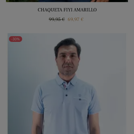
CHAQUETA FIYI AMARILLO
Precio
Precio
99,95 €
69,97 €
regular
-30%