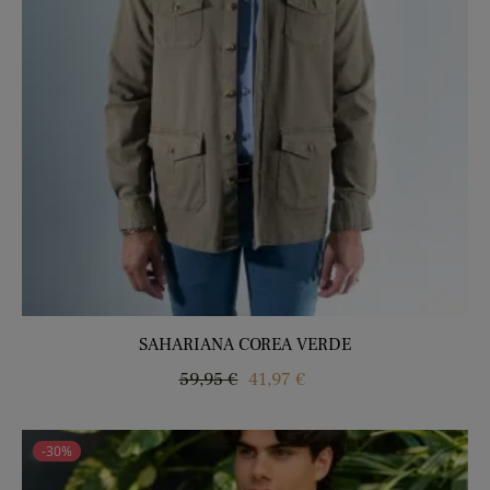
SAHARIANA COREA VERDE
Precio
Precio
59,95 €
41,97 €
regular
-30%