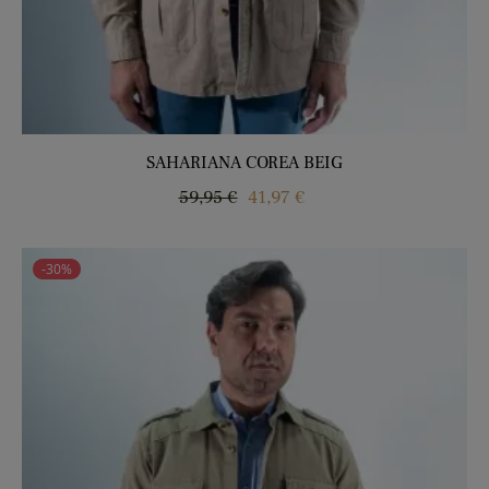
SAHARIANA COREA BEIG
Precio
Precio
59,95 €
41,97 €
regular
-30%