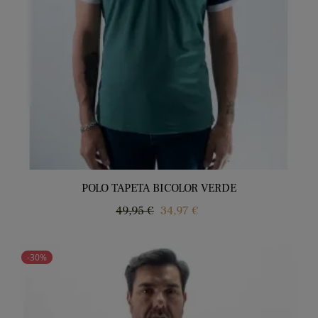
POLO TAPETA BICOLOR VERDE
Precio
Precio
49,95 €
34,97 €
regular
-30%