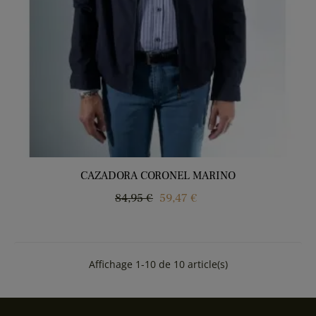
CAZADORA CORONEL MARINO
Precio
Precio
84,95 €
59,47 €
regular
Affichage 1-10 de 10 article(s)