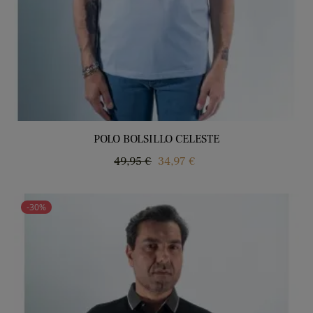
POLO BOLSILLO CELESTE
Precio
Precio
49,95 €
34,97 €
regular
-30%