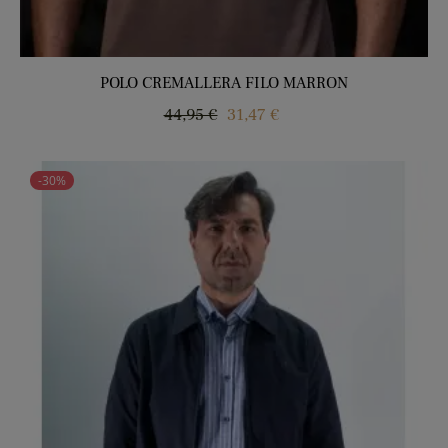
POLO CREMALLERA FILO MARRON
Precio
Precio
44,95 €
31,47 €
regular
-30%