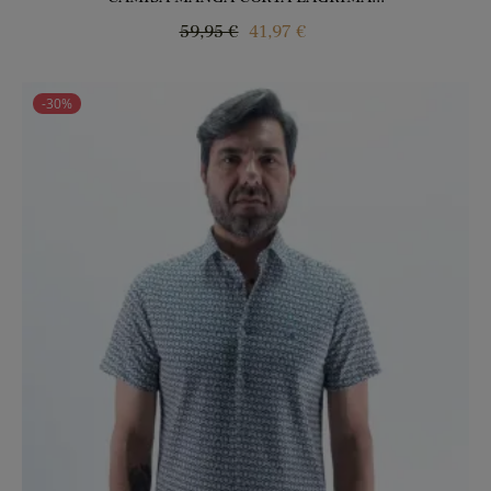
Precio
Precio
59,95 €
41,97 €
regular
-30%