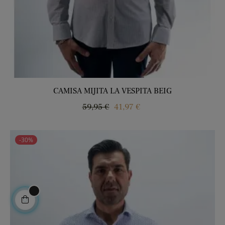
CAMISA MIJITA LA VESPITA BEIG
Precio
Precio
59,95 €
41,97 €
regular
-30%