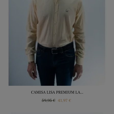
CAMISA LISA PREMIUM LA...
Precio
Precio
59,95 €
41,97 €
regular