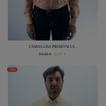
CAMISA LISA PREMIUM LA...
Precio
Precio
59,95 €
41,97 €
regular
-30%