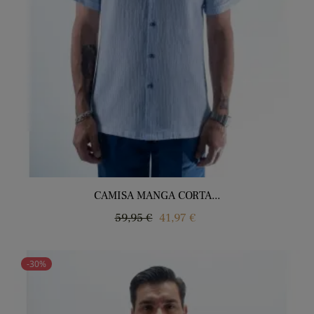
CAMISA MANGA CORTA...
Precio
Precio
59,95 €
41,97 €
regular
-30%