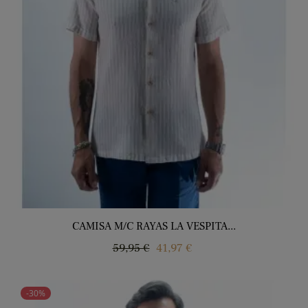
CAMISA M/C RAYAS LA VESPITA...
Precio
Precio
59,95 €
41,97 €
regular
-30%