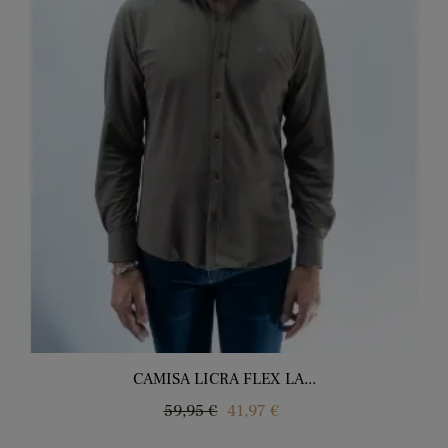
CAMISA LICRA FLEX LA...
Precio
Precio
59,95 €
41,97 €
regular