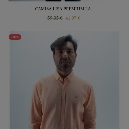
CAMISA LISA PREMIUM LA...
Precio
Precio
59,95 €
41,97 €
regular
-30%