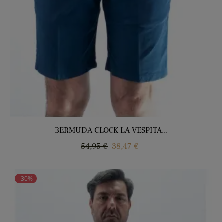
BERMUDA CLOCK LA VESPITA...
Precio
Precio
54,95 €
38,47 €
regular
-30%