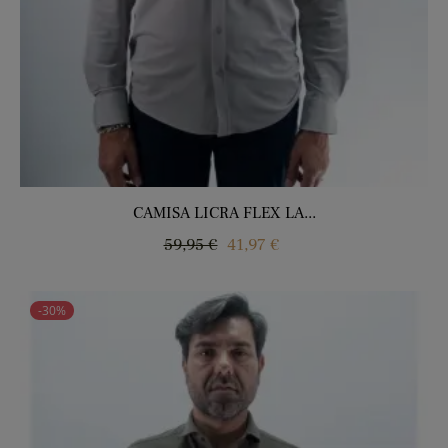
CAMISA LICRA FLEX LA...
Precio
Precio
59,95 €
41,97 €
regular
-30%