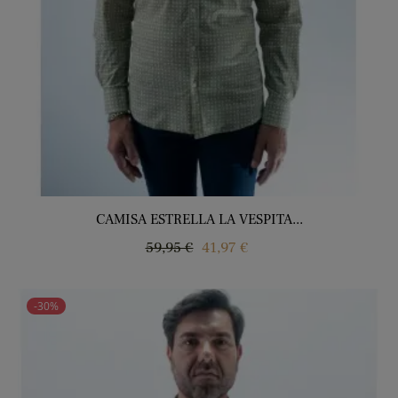
CAMISA ESTRELLA LA VESPITA...
Precio
Precio
59,95 €
41,97 €
regular
-30%