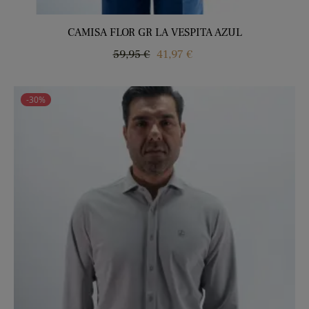
CAMISA FLOR GR LA VESPITA AZUL
Precio
Precio
59,95 €
41,97 €
regular
-30%