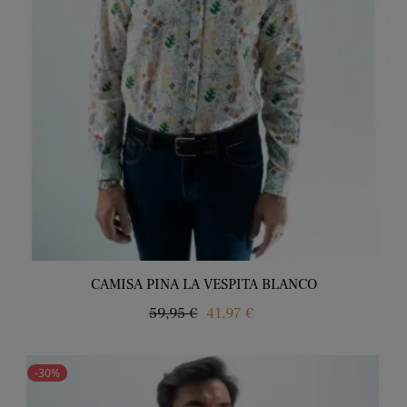
CAMISA PINA LA VESPITA BLANCO
Precio
Precio
59,95 €
41,97 €
regular
-30%