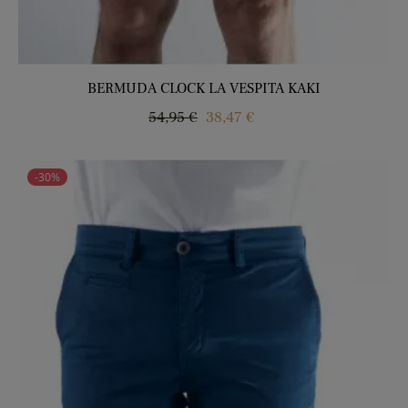
BERMUDA CLOCK LA VESPITA KAKI
Precio
Precio
54,95 €
38,47 €
regular
-30%