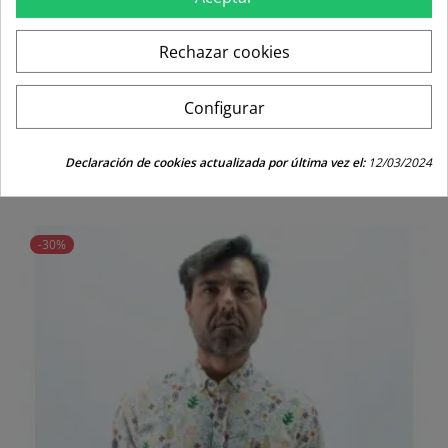
Rechazar cookies
Configurar
CAMISA LICRA LA VESPITA BLANCO
Declaración de cookies actualizada por última vez el:
12/03/2024
Precio
Precio
59,95 €
41,97 €
regular
-30%