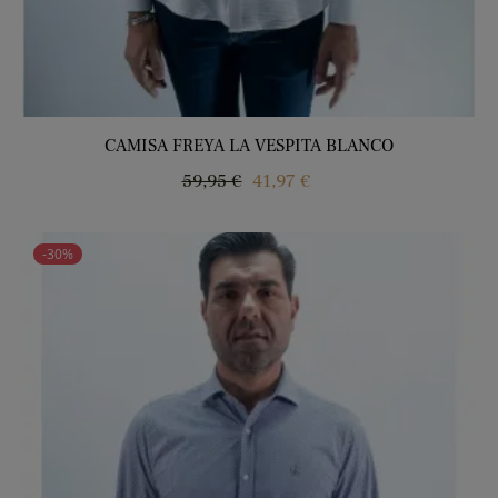
CAMISA FREYA LA VESPITA BLANCO
Precio
Precio
59,95 €
41,97 €
regular
-30%