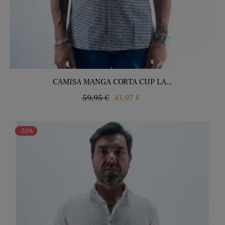
CAMISA MANGA CORTA CUP LA...
Precio
Precio
59,95 €
41,97 €
regular
-30%