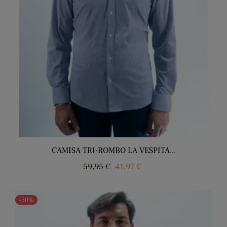
CAMISA TRI-ROMBO LA VESPITA...
Precio
Precio
59,95 €
41,97 €
regular
-30%