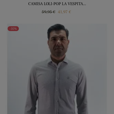
CAMISA LOLI-POP LA VESPITA...
Precio
Precio
59,95 €
41,97 €
regular
-30%