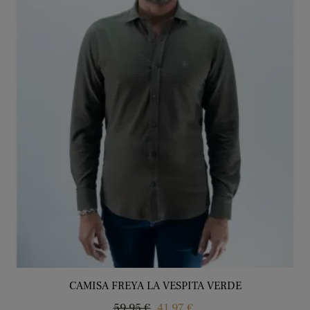
CAMISA FREYA LA VESPITA VERDE
Precio
Precio
59,95 €
41,97 €