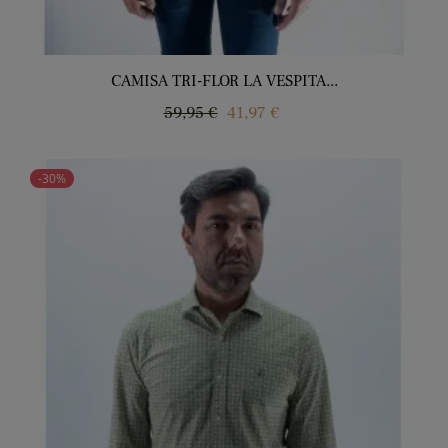
CAMISA TRI-FLOR LA VESPITA...
Precio
Precio
59,95 €
41,97 €
regular
-30%