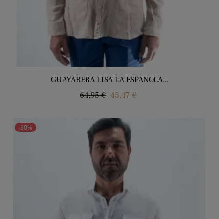
GUAYABERA LISA LA ESPANOLA...
Precio
Precio
64,95 €
45,47 €
regular
-30%