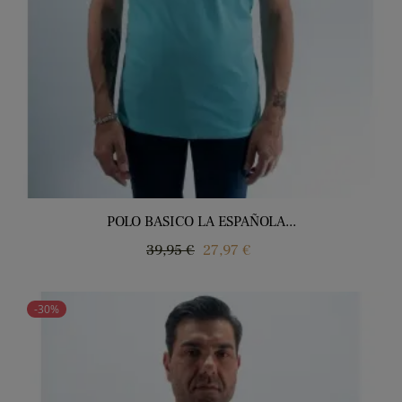
POLO BASICO LA ESPAÑOLA...
Precio
Precio
39,95 €
27,97 €
regular
-30%