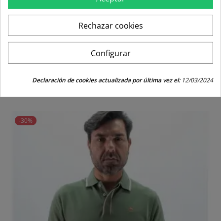
Rechazar cookies
Configurar
POLO BANDERITA CUELLO LA...
Declaración de cookies actualizada por última vez el:
12/03/2024
Precio
Precio
39,95 €
27,97 €
regular
-30%