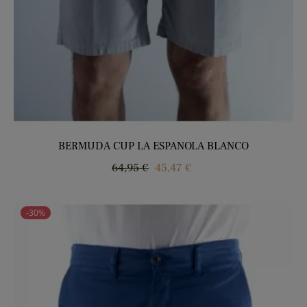
BERMUDA CUP LA ESPANOLA BLANCO
Precio
Precio
64,95 €
45,47 €
regular
-30%