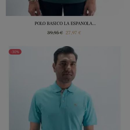
POLO BASICO LA ESPANOLA...
Precio
Precio
39,95 €
27,97 €
regular
-30%