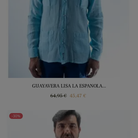
GUAYAVERA LISA LA ESPANOLA...
Precio
Precio
64,95 €
45,47 €
regular
-30%