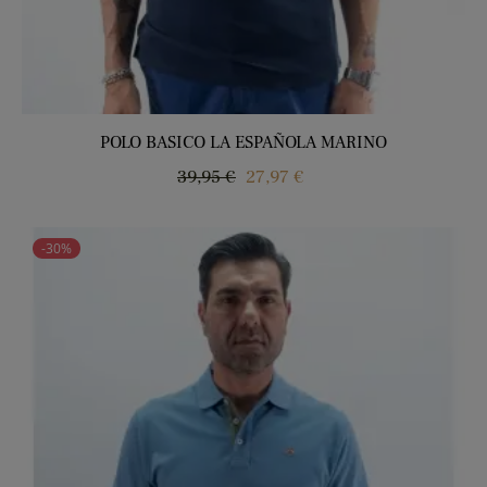
POLO BASICO LA ESPAÑOLA MARINO
Precio
Precio
39,95 €
27,97 €
regular
-30%