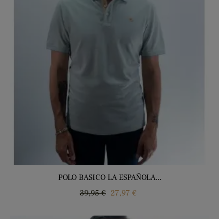
POLO BASICO LA ESPAÑOLA...
Precio
Precio
39,95 €
27,97 €
regular