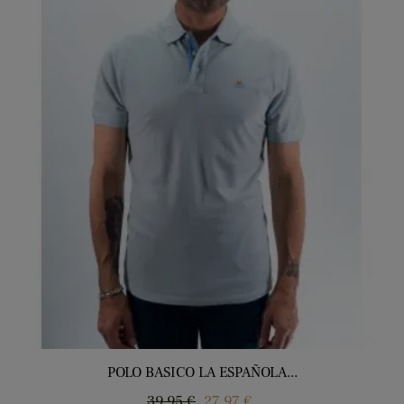
POLO BASICO LA ESPAÑOLA...
Precio
Precio
39,95 €
27,97 €