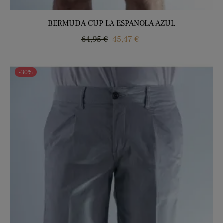
BERMUDA CUP LA ESPANOLA AZUL
Precio
Precio
64,95 €
45,47 €
regular
-30%