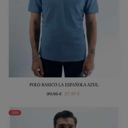
POLO BASICO LA ESPAÑOLA AZUL
Precio
Precio
39,95 €
27,97 €
regular
-30%