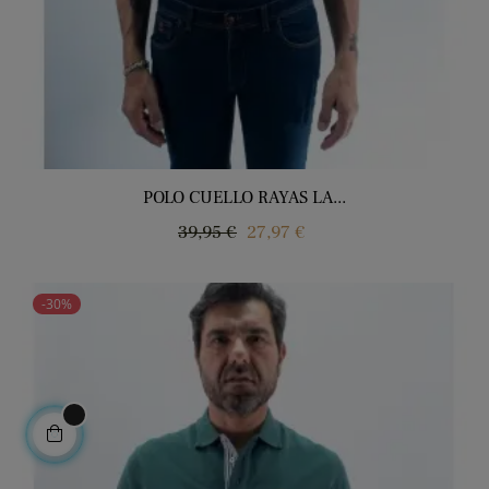
POLO CUELLO RAYAS LA...
Precio
Precio
39,95 €
27,97 €
regular
-30%