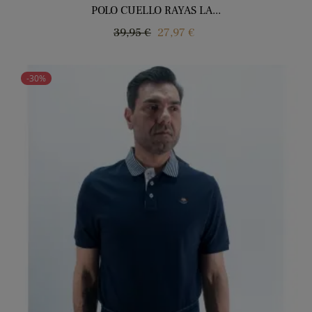
POLO CUELLO RAYAS LA...
Precio
Precio
39,95 €
27,97 €
regular
-30%