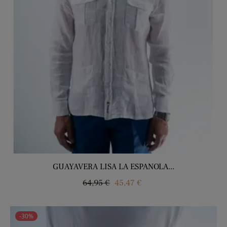
GUAYAVERA LISA LA ESPANOLA...
Precio
Precio
64,95 €
45,47 €
regular
-30%