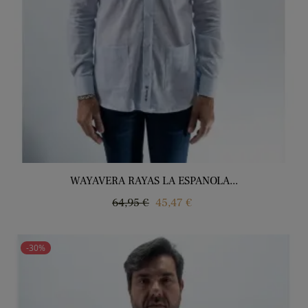
WAYAVERA RAYAS LA ESPANOLA...
Precio
Precio
64,95 €
45,47 €
regular
-30%