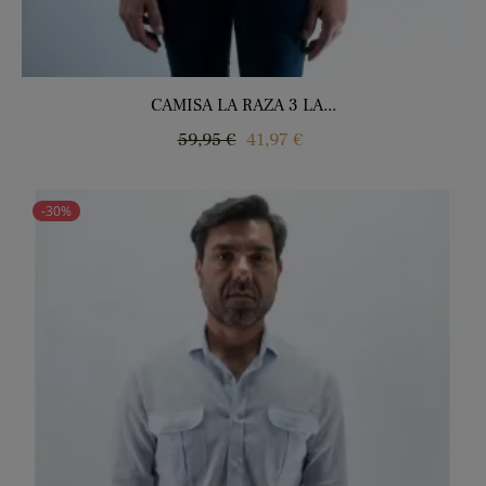
CAMISA LA RAZA 3 LA...
Precio
Precio
59,95 €
41,97 €
regular
-30%