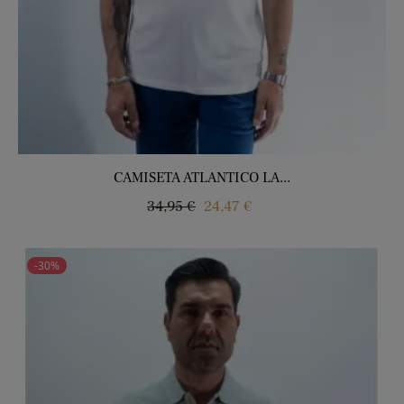
CAMISETA ATLANTICO LA...
Precio
Precio
34,95 €
24,47 €
regular
-30%