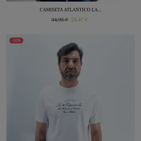
CAMISETA ATLANTICO LA...
Precio
Precio
34,95 €
24,47 €
regular
-30%