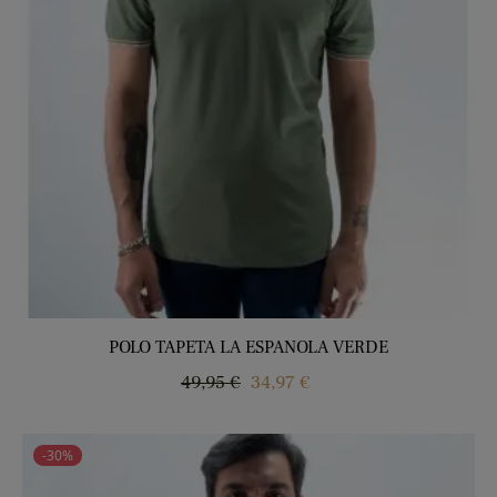
POLO TAPETA LA ESPANOLA VERDE
Precio
Precio
49,95 €
34,97 €
regular
-30%