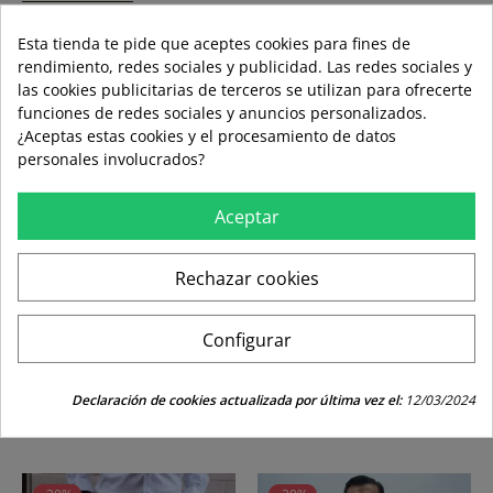
Formas de pago aceptadas
Esta tienda te pide que aceptes cookies para fines de
rendimiento, redes sociales y publicidad. Las redes sociales y
las cookies publicitarias de terceros se utilizan para ofrecerte
funciones de redes sociales y anuncios personalizados.
local_shipping
¿Aceptas estas cookies y el procesamiento de datos
mar 11 ago – jue 13 ago
3,99 €
personales involucrados?
Envío estándar
Aceptar
swap_horiz
Devoluciones gratuitas a partir de 49,95
Rechazar cookies
replay
Derecho de devolución de 15 días
Configurar
LOS CLIENTES QUE COMPRARON ESTE
Declaración de cookies actualizada por última vez el:
12/03/2024
PRODUCTO TAMBIÉN HAN COMPRADO: