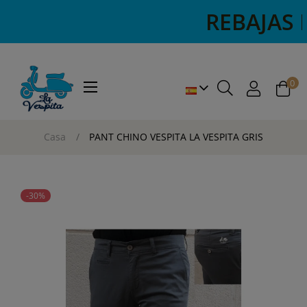
REBAJAS RE
0
Navegación
☰
de
palanca
Casa
PANT CHINO VESPITA LA VESPITA GRIS
-30%