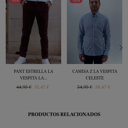
-30%
-30%
‹
›
PANT ESTRELLA LA
CAMISA Z LA VESPITA
VESPITA LA...
CELESTE
Precio
Precio
Precio
Precio
44,95 €
31,47 €
54,95 €
38,47 €
regular
regular
PRODUCTOS RELACIONADOS