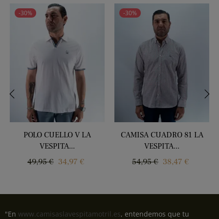
-30%
-30%
‹
›
POLO CUELLO V LA
CAMISA CUADRO 81 LA
VESPITA...
VESPITA...
Precio
Precio
Precio
Precio
49,95 €
34,97 €
54,95 €
38,47 €
regular
regular
"En
www.camisaslavespitamotril.es
, entendemos que tu