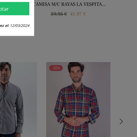
 MARINO
CAMISA M/C RAYAS LA VESPITA...
ptar
Precio
Precio
59,95 €
41,97 €
regular
ez el:
12/03/2024
-30%
-30%
›