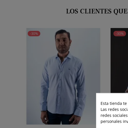
LOS CLIENTES QU
-30%
-30%
Esta tienda te
Las redes soci
redes sociales
personales in