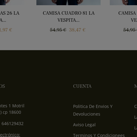
AS 26 LA
CAMISA CUADRO 81 LA
CAMISA
...
VESPITA...
VE
recio
Precio
Precio
Preci
1,97 €
54,95 €
38,47 €
54,95
regular
regul
OS
CUENTA
M
tes 1 Motril
Politica De Envios Y
C
) cp 18600
Devoluciones
L
: 646129432
Aviso Legal
L
ectrónico:
Terminos Y Condicionees