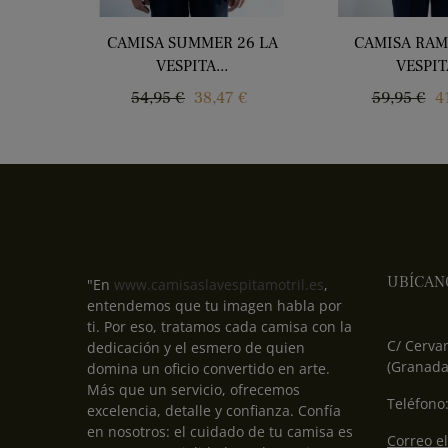
CAMISA SUMMER 26 LA
CAMISA RAM
VESPITA...
VESPITA
Precio
Precio
Precio
P
54,95 €
38,47 €
59,95 €
4
regular
regular
UBÍCAN
"En
www.camisaslavespitamotril.es
,
entendemos que tu imagen habla por
ti. Por eso, tratamos cada camisa con la
C/ Cervan
dedicación y el esmero de quien
(Granada
domina un oficio convertido en arte.
Más que un servicio, ofrecemos
Teléfono
excelencia, detalle y confianza. Confía
en nosotros: el cuidado de tu camisa es
Correo el