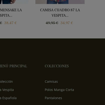
 MENSAKE LA
CAMISA CUADRO 87 LA
PO
SPITA...
VESPITA...
o
Precio
Precio
Precio
P
 €
38,47 €
49,95 €
34,97 €
4
ar
regular
r
ENÚ PRINCIPAL
COLECCIONES
olección
Camisas
a Vespita
Polos Manga Corta
a Española
Pantalones