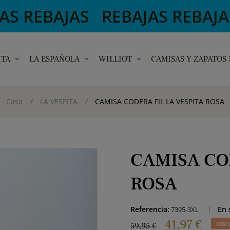
BAJAS REBAJAS REBAJAS REB
ITA
LA ESPAÑOLA
WILLIOT
CAMISAS Y ZAPATOS
Casa
LA VESPITA
CAMISA CODERA FIL LA VESPITA ROSA
CAMISA CO
ROSA
Referencia:
En 
7395-3XL
41,97 €
59,95 €
DESCU