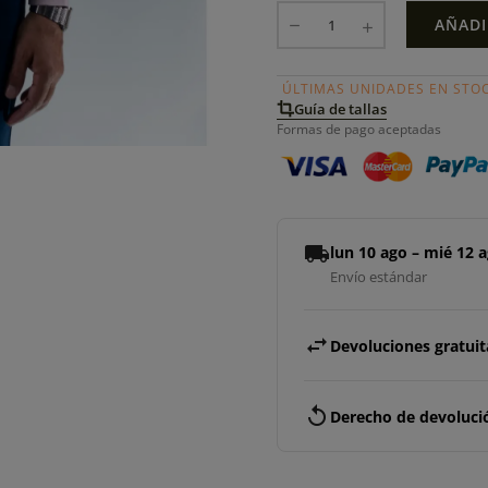
AÑADI
ÚLTIMAS UNIDADES EN STO
Guía de tallas
Formas de pago aceptadas
local_shipping
lun 10 ago – mié 12 
Envío estándar
swap_horiz
Devoluciones gratuita
replay
Derecho de devolució