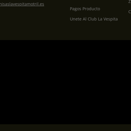
Z
isaslavespitamotril.es
Pagos Producto
C
Unete Al Club La Vespita