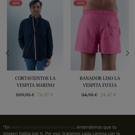
-30%
-30%
‹
›
CORTAVIENTOS LA
BANADOR LISO LA
VESPITA MARINO
VESPITA FUXIA
Precio
Precio
Precio
Precio
109,95 €
76,97 €
34,95 €
24,47 €
regular
regular
"En
www.camisaslavespitamotril.es
, entendemos que tu
imagen habla por ti. Por eso, tratamos cada camisa con la