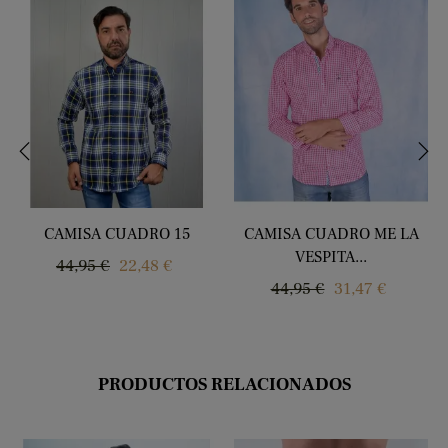
‹
›
CAMISA CUADRO 15
CAMISA CUADRO ME LA
VESPITA...
Precio
Precio
44,95 €
22,48 €
Precio
Precio
44,95 €
31,47 €
regular
regular
PRODUCTOS RELACIONADOS