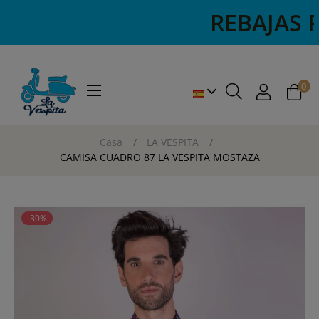
REBAJAS REB
0
Navegación
☰
de
palanca
Casa
LA VESPITA
CAMISA CUADRO 87 LA VESPITA MOSTAZA
-30%