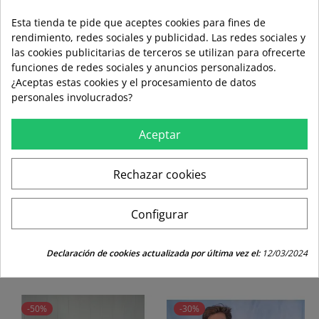
Esta tienda te pide que aceptes cookies para fines de
rendimiento, redes sociales y publicidad. Las redes sociales y
las cookies publicitarias de terceros se utilizan para ofrecerte
funciones de redes sociales y anuncios personalizados.
local_shipping
mar 11 ago – jue 13 ago
3,99 €
¿Aceptas estas cookies y el procesamiento de datos
Envío estándar
personales involucrados?
Aceptar
swap_horiz
Devoluciones gratuitas a partir de 49,95
Rechazar cookies
replay
Derecho de devolución de 15 días
Configurar
LOS CLIENTES QUE COMPRARON ESTE
Declaración de cookies actualizada por última vez el:
12/03/2024
PRODUCTO TAMBIÉN HAN COMPRADO:
-50%
-30%