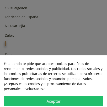
100% algodón
Fabricada en España
No usar lejia
Color:
GRIS
Talla:
Esta tienda te pide que aceptes cookies para fines de
S
XL
3XL
XXL
rendimiento, redes sociales y publicidad. Las redes sociales y
las cookies publicitarias de terceros se utilizan para ofrecerte
funciones de redes sociales y anuncios personalizados.
¿Aceptas estas cookies y el procesamiento de datos
AÑADIR A LA CESTA
personales involucrados?
Aceptar
ÚLTIMAS UNIDADES EN STOCK
ÚLTIMAS UNIDADES EN
STOCK