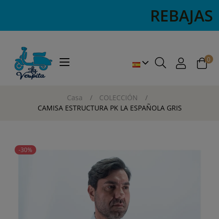
REBAJAS R
0
Navegación
☰
de
palanca
Casa
COLECCIÓN
CAMISA ESTRUCTURA PK LA ESPAÑOLA GRIS
-30%