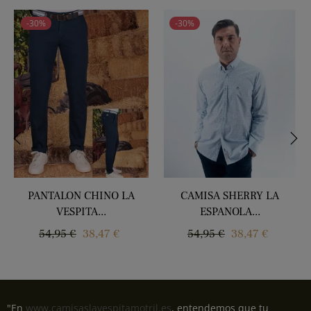
-30%
-30%
‹
›
PANTALON CHINO LA
CAMISA SHERRY LA
VESPITA...
ESPANOLA...
Precio
Precio
Precio
Precio
54,95 €
38,47 €
54,95 €
38,47 €
regular
regular
"En
www.camisaslavespitamotril.es
, entendemos que tu