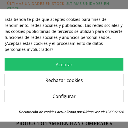
ÚLTIMAS UNIDADES EN STOCK
ÚLTIMAS UNIDADES EN
STOCK
Guía de tallas
Esta tienda te pide que aceptes cookies para fines de
Formas de pago aceptadas
rendimiento, redes sociales y publicidad. Las redes sociales y
las cookies publicitarias de terceros se utilizan para ofrecerte
funciones de redes sociales y anuncios personalizados.
¿Aceptas estas cookies y el procesamiento de datos
personales involucrados?
local_shipping
mar 11 ago – jue 13 ago
3,99 €
Envío estándar
Aceptar
swap_horiz
Devoluciones gratuitas a partir de 49,95
Rechazar cookies
replay
Derecho de devolución de 15 días
Configurar
Declaración de cookies actualizada por última vez el:
12/03/2024
LOS CLIENTES QUE COMPRARON ESTE
PRODUCTO TAMBIÉN HAN COMPRADO: