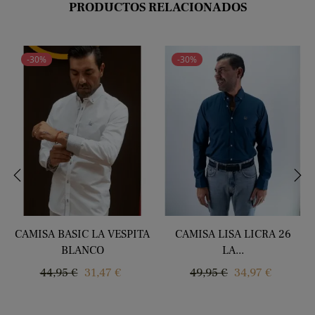
PRODUCTOS RELACIONADOS
-30%
-30%
‹
›
CAMISA BASIC LA VESPITA
CAMISA LISA LICRA 26
BLANCO
LA...
Precio
Precio
Precio
Precio
44,95 €
31,47 €
49,95 €
34,97 €
regular
regular