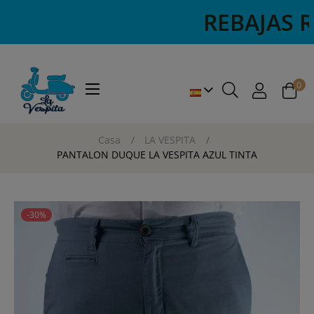
REBAJAS REBA
0
Navegación
☰
de
palanca
Casa
LA VESPITA
PANTALON DUQUE LA VESPITA AZUL TINTA
-30%