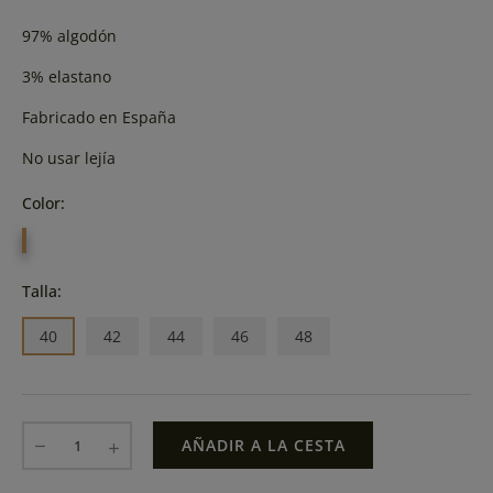
97% algodón
3% elastano
Fabricado en España
No usar lejía
Color:
AZUL
TINTA
Talla:
40
42
44
46
48
AÑADIR A LA CESTA