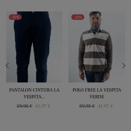
-30%
-30%
‹
›
PANTALON CINTURA LA
POLO FREE LA VESPITA
VESPITA...
VERDE
Precio
Precio
Precio
Precio
59,95 €
41,97 €
59,95 €
41,97 €
regular
regular