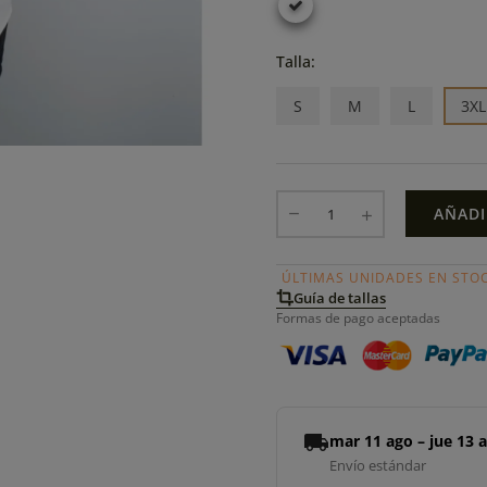
Talla:
S
M
L
3XL
AÑADI
ÚLTIMAS UNIDADES EN STO
Guía de tallas
Formas de pago aceptadas
local_shipping
mar 11 ago – jue 13 
Envío estándar