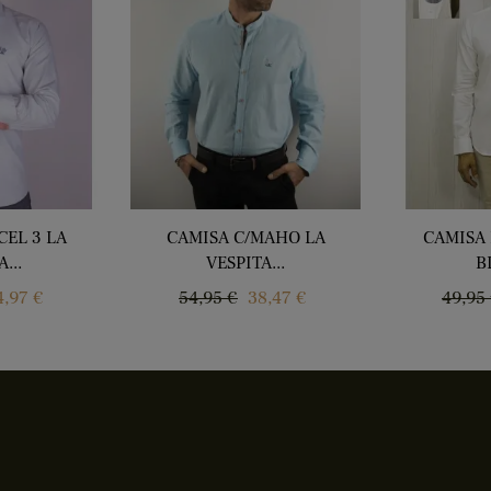
CEL 3 LA
CAMISA C/MAHO LA
CAMISA 
...
VESPITA...
B
recio
Precio
Precio
Preci
4,97 €
54,95 €
38,47 €
49,95
regular
regul