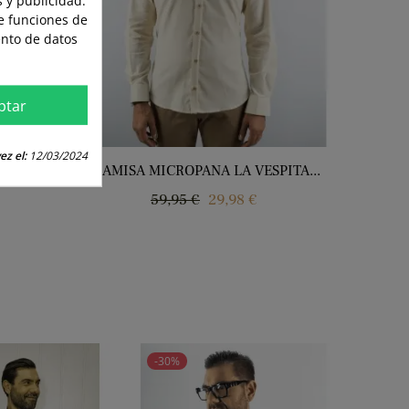
te funciones de
ento de datos
ptar
ez el:
12/03/2024
 GRIS
CAMISA MICROPANA LA VESPITA...
Precio
Precio
59,95 €
29,98 €
regular
-30%
-30%