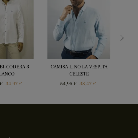
›
BI-CODERA 3
CAMISA LINO LA VESPITA
POLERA
LANCO
CELESTE
P
5
o
Precio
Precio
Precio
 €
34,97 €
54,95 €
38,47 €
r
ar
regular