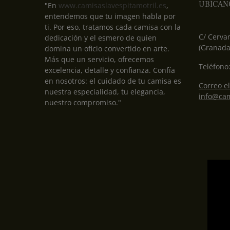
UBÍCAN
"En
www.camisaslavespitamotril.es
,
entendemos que tu imagen habla por
ti. Por eso, tratamos cada camisa con la
C/ Cervan
dedicación y el esmero de quien
(Granada
domina un oficio convertido en arte.
Más que un servicio, ofrecemos
Teléfono
excelencia, detalle y confianza. Confía
en nosotros: el cuidado de tu camisa es
Correo el
nuestra especialidad, tu elegancia,
info@cam
nuestro compromiso."