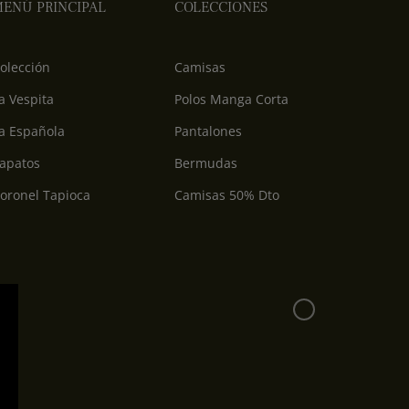
ENÚ PRINCIPAL
COLECCIONES
olección
Camisas
a Vespita
Polos Manga Corta
a Española
Pantalones
apatos
Bermudas
oronel Tapioca
Camisas 50% Dto