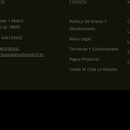
OS
CUENTA
M
tes 1 Motril
Politica De Envios Y
C
) cp 18600
Devoluciones
L
: 646129432
Aviso Legal
L
ectrónico:
Terminos Y Condicionees
Z
isaslavespitamotril.es
Pagos Producto
C
Unete Al Club La Vespita