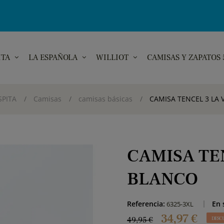
ITA
LA ESPAÑOLA
WILLIOT
CAMISAS Y ZAPATOS
SPITA
Camisas
camisas básicas
CAMISA TENCEL 3 LA 
CAMISA TE
BLANCO
Referencia:
En 
6325-3XL
34,97 €
49,95 €
DESC