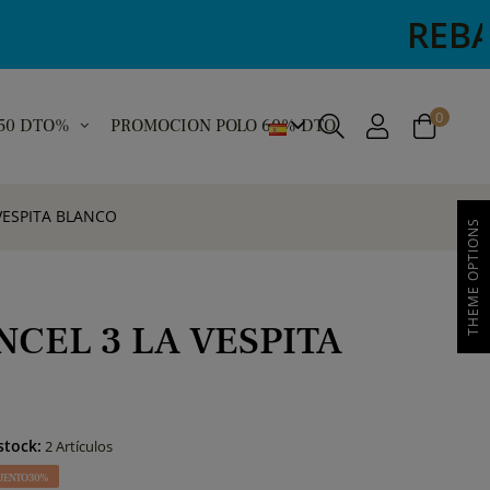
REBAJAS R
0
 50 DTO%
PROMOCION POLO 60% DTO
VESPITA BLANCO
THEME OPTIONS
NCEL 3 LA VESPITA
stock:
2 Artículos
UENTO 30%