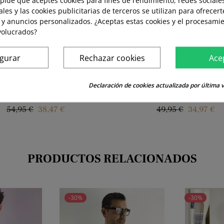
ales y las cookies publicitarias de terceros se utilizan para ofrecer
 y anuncios personalizados. ¿Aceptas estas cookies y el procesami
volucrados?
igurar
Rechazar cookies
Ace
Declaración de cookies actualizada por última v
SA C/MAHO LA VESPITA...
CAMISA LISA LA VESPITA
Precio
Precio
Precio
Precio
54,95 €
38,47 €
49,95 €
34,97 €
regular
regular
PRODUCTOS RELACIONADOS
-30%
-30%