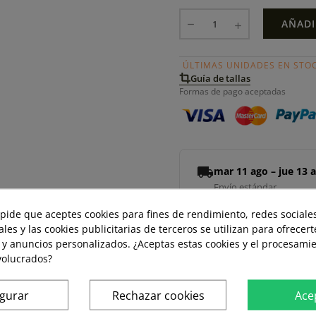
AÑADI
ÚLTIMAS UNIDADES EN STO
Guía de tallas
Formas de pago aceptadas
local_shipping
mar 11 ago – jue 13 
Envío estándar
 pide que aceptes cookies para fines de rendimiento, redes sociales
ales y las cookies publicitarias de terceros se utilizan para ofrecer
swap_horiz
Devoluciones gratuita
 y anuncios personalizados. ¿Aceptas estas cookies y el procesami
volucrados?
replay
Derecho de devolució
igurar
Rechazar cookies
Ace