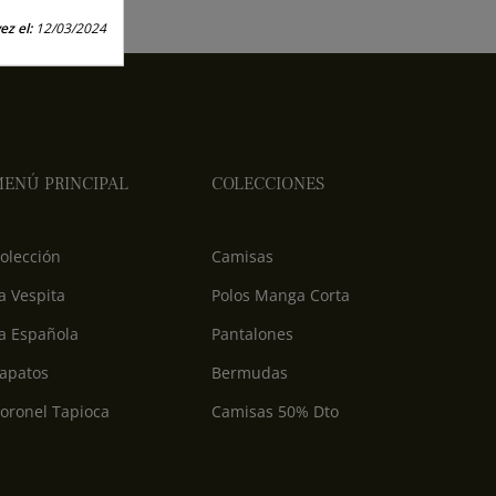
ez el:
12/03/2024
ENÚ PRINCIPAL
COLECCIONES
olección
Camisas
a Vespita
Polos Manga Corta
a Española
Pantalones
apatos
Bermudas
oronel Tapioca
Camisas 50% Dto