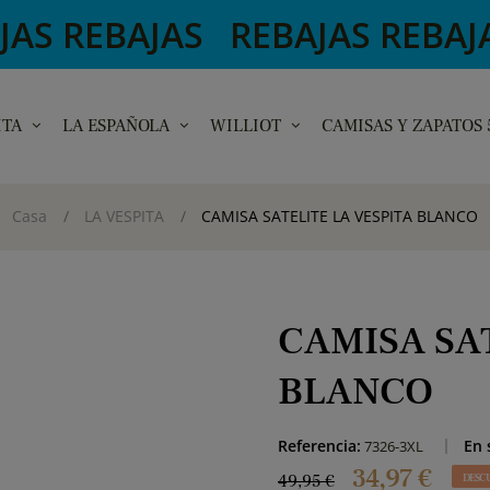
S REBAJAS REBAJAS REBAJAS 
ITA
LA ESPAÑOLA
WILLIOT
CAMISAS Y ZAPATOS
Casa
LA VESPITA
CAMISA SATELITE LA VESPITA BLANCO
CAMISA SA
BLANCO
Referencia:
En 
7326-3XL
34,97 €
49,95 €
DESC