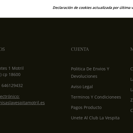
Declaración de cookies actualizada por última v
OS
CUENTA
M
tes 1 Motril
Politica De Envios Y
C
) cp 18600
Devoluciones
L
: 646129432
Aviso Legal
L
ectrónico:
Terminos Y Condicionees
Z
isaslavespitamotril.es
Pagos Producto
C
Unete Al Club La Vespita