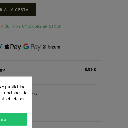
R A LA CESTA
CK
ÚLTIMAS UNIDADES EN STOCK
ago
3,99 €
 y publicidad.
te funciones de
s a partir de 49,95
ento de datos
n de 15 días
ptar