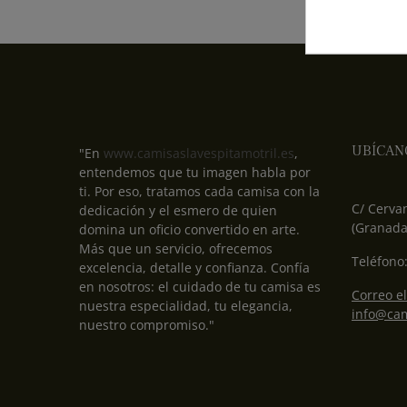
UBÍCAN
"En
www.camisaslavespitamotril.es
,
entendemos que tu imagen habla por
ti. Por eso, tratamos cada camisa con la
C/ Cervan
dedicación y el esmero de quien
(Granada
domina un oficio convertido en arte.
Más que un servicio, ofrecemos
Teléfono
excelencia, detalle y confianza. Confía
en nosotros: el cuidado de tu camisa es
Correo el
nuestra especialidad, tu elegancia,
info@cam
nuestro compromiso."