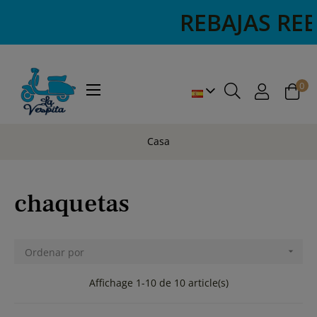
REBAJAS REBAJA
0
Navegación
☰
de
palanca
Casa
chaquetas
Ordenar por

Affichage 1-10 de 10 article(s)