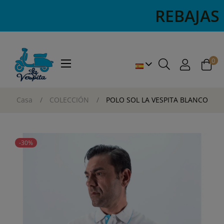
REBAJAS R
0
Navegación
☰
de
palanca
Casa
COLECCIÓN
POLO SOL LA VESPITA BLANCO
-30%