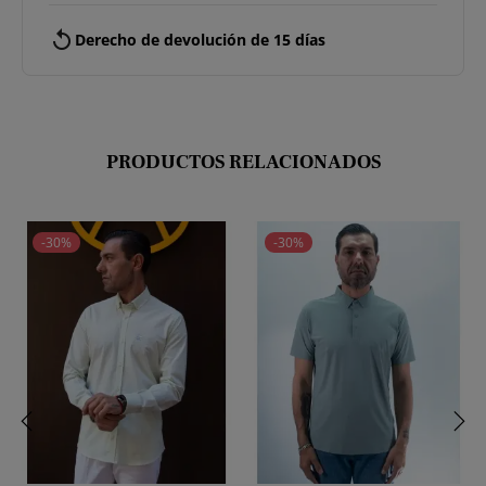
replay
Derecho de devolución de 15 días
PRODUCTOS RELACIONADOS
-30%
-30%
‹
›