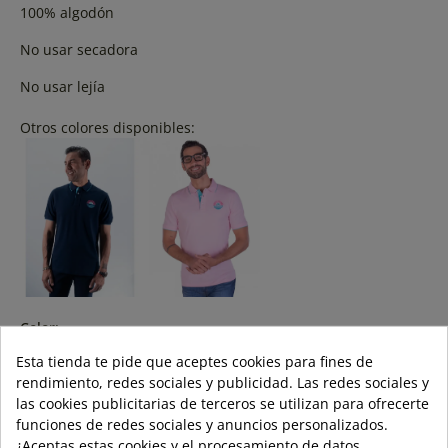
100% algodón
No usar secadora
No usar lejía
Otros colores disponibles:
Color:
Esta tienda te pide que aceptes cookies para fines de
rendimiento, redes sociales y publicidad. Las redes sociales y
las cookies publicitarias de terceros se utilizan para ofrecerte
Talla:
funciones de redes sociales y anuncios personalizados.
¿Aceptas estas cookies y el procesamiento de datos