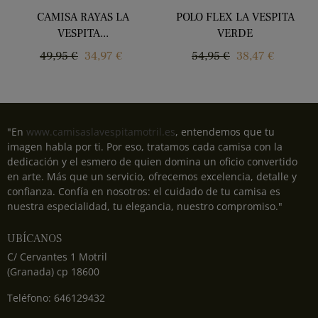
CAMISA RAYAS LA
POLO FLEX LA VESPITA
VESPITA...
VERDE
Precio
Precio
Precio
Precio
49,95 €
34,97 €
54,95 €
38,47 €
regular
regular
"En
www.camisaslavespitamotril.es
, entendemos que tu
imagen habla por ti. Por eso, tratamos cada camisa con la
dedicación y el esmero de quien domina un oficio convertido
en arte. Más que un servicio, ofrecemos excelencia, detalle y
confianza. Confía en nosotros: el cuidado de tu camisa es
nuestra especialidad, tu elegancia, nuestro compromiso."
UBÍCANOS
C/ Cervantes 1 Motril
(Granada) cp 18600
Teléfono: 646129432