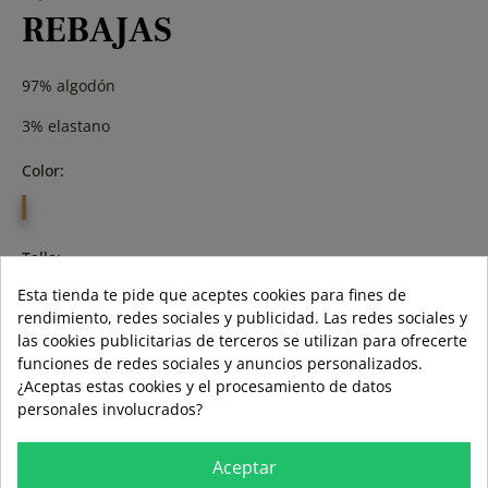
REBAJAS
97% algodón
3% elastano
Color:
NARANJA
FLOUR
Talla:
Esta tienda te pide que aceptes cookies para fines de
40
44
46
rendimiento, redes sociales y publicidad. Las redes sociales y
las cookies publicitarias de terceros se utilizan para ofrecerte
funciones de redes sociales y anuncios personalizados.
¿Aceptas estas cookies y el procesamiento de datos
personales involucrados?
AÑADIR A LA CESTA
Aceptar
ÚLTIMAS UNIDADES EN STOCK
ÚLTIMAS UNIDADES EN