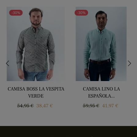
-30%
-30%
‹
›
CAMISA BOSS LA VESPITA
CAMISA LINO LA
VERDE
ESPAÑOLA...
Precio
Precio
Precio
Precio
54,95 €
38,47 €
59,95 €
41,97 €
regular
regular